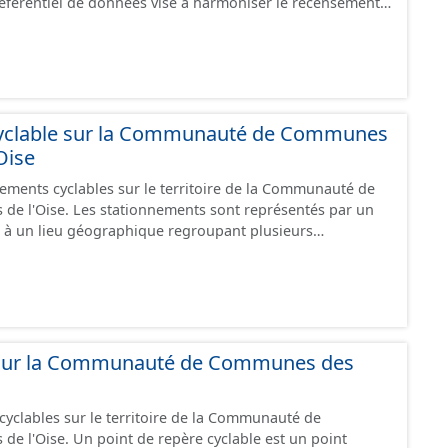
 référentiel de données vise à harmoniser le recensement
ce", "en travaux" ou "provisoire".
s infrastructures. Il comprend également la localisation
epos (autre fiche de métadonnée). Cette information est
u stationnement cyclable. Pour une meilleure
mations, les données visibles pour les utilisateurs de "Ma
e visualisation) est uniquement celles des équipements
revanche, le fichier à télécharger depuis cette fiche
yclable sur la Communauté de Communes
ipements, y compris les stationnements pour répondre
Oise
nements cyclables sur le territoire de la Communauté de
 travaux" ou "provisoire".
 sont représentés par un
 à un lieu géographique regroupant plusieurs
es caractéristiques. Ce lot de données correspond au
 le stationnement cyclables disponible sur
ce", "en travaux" ou "provisoire".
 sur la Communauté de Communes des
cyclables sur le territoire de la Communauté de
re cyclable est un point