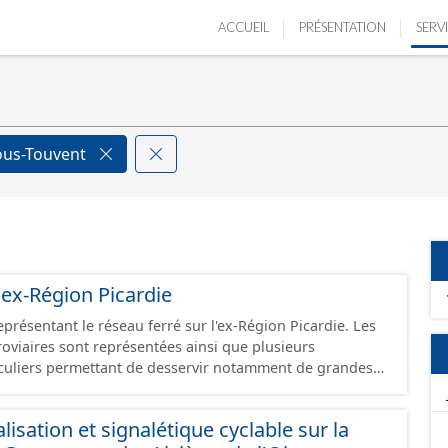
ACCUEIL
PRÉSENTATION
SERV
ous-Touvent
'ex-Région Picardie
eprésentant le réseau ferré sur l'ex-Région Picardie. Les
rroviaires sont représentées ainsi que plusieurs
uliers permettant de desservir notamment de grandes
ines voies représentées sont désaffectées mais sont
présentes sur le terrain.
isation et signalétique cyclable sur la