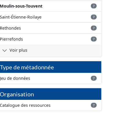
Moulin-sous-Touvent
7
Saint-Étienne-Roilaye
7
Rethondes
7
Pierrefonds
7
Voir plus
Type de métadonnée
Jeu de données
7
Organisation
Catalogue des ressources
7