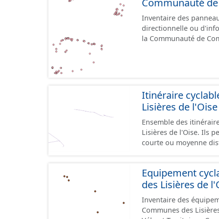
Communauté de C
Inventaire des panneaux
directionnelle ou d'inf
la Communauté de Communes des Li
le référentiel de panne
cours, la donnée n'est
Itinéraire cycl
Lisières de l'Oise
Ensemble des itinérai
Lisières de l'Oise. Ils 
courte ou moyenne dist
sites touristiques, etc
type de voies sécurisées
Equipement cyc
et en milieu urbain : z
des Lisières de l'
bandes cyclables ou jalonnement sur c
aménagements mais une
Inventaire des équipem
parfois ils peuvent e
Communes des Lisières d
assurer une continuité. Ce jeu de données comprend uniquement les donné