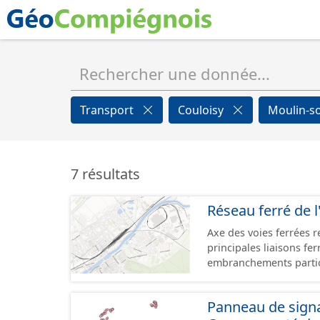
Transport
Couloisy
Moulin-s
7 résultats
Réseau ferré de l
Axe des voies ferrées r
principales liaisons fe
embranchements partic
zones d'activité. Certa
toujours physiquement 
Panneau de signal