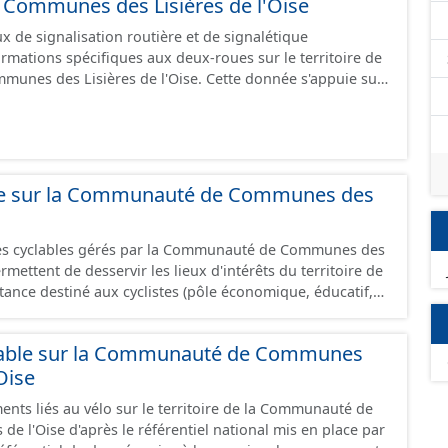
ommunes des Lisières de l'Oise
 de signalisation routière et de signalétique
ormations spécifiques aux deux-roues sur le territoire de
sières de l'Oise. Cette donnée s'appuie sur
aux (PANO) en cours de réalisation. Cet inventaire est en
 donc pas exhaustive.
able sur la Communauté de Communes des
res cyclables gérés par la Communauté de Communes des
permettent de desservir les lieux d'intérêts du territoire de
ance destiné aux cyclistes (pôle économique, éducatif,
.) dans de bonnes conditions. Ils peuvent emprunter tout
 : voie verte, piste cyclable, voie à faible trafic motorisé,
lable sur la Communauté de Communes
one 30, couloir partagé avec les bus, aire piétonne,
Oise
haussée. Les itinéraires ne sont pas des
 succession d’aménagements de natures diverses et
ents liés au vélo sur le territoire de la Communauté de
mprunter des tronçons de voies non aménagés pour
e l'Oise d'après le référentiel national mis en place par
es