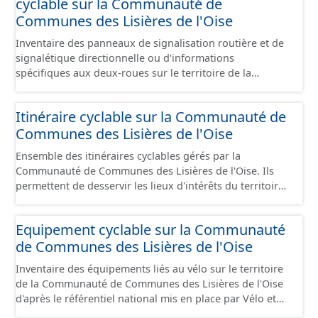
cyclable sur la Communauté de
présentes sur le terrain.
Communes des Lisières de l'Oise
Inventaire des panneaux de signalisation routière et de
signalétique directionnelle ou d'informations
spécifiques aux deux-roues sur le territoire de la
Communauté de Communes des Lisières de l'Oise. Cette
donnée s'appuie sur le référentiel de panneaux (PANO)
Itinéraire cyclable sur la Communauté de
en cours de réalisation. Cet inventaire est en cours, la
Communes des Lisières de l'Oise
donnée n'est donc pas exhaustive.
Ensemble des itinéraires cyclables gérés par la
Communauté de Communes des Lisières de l'Oise. Ils
permettent de desservir les lieux d'intérêts du territoire
de courte ou moyenne distance destiné aux cyclistes
(pôle économique, éducatif, sites touristiques, etc.) dans
Equipement cyclable sur la Communauté
de bonnes conditions. Ils peuvent emprunter tout type
de Communes des Lisières de l'Oise
de voies sécurisées : voie verte, piste cyclable, voie à
faible trafic motorisé, et en milieu urbain : zone 30,
Inventaire des équipements liés au vélo sur le territoire
couloir partagé avec les bus, aire piétonne, bandes
de la Communauté de Communes des Lisières de l'Oise
cyclables ou jalonnement sur chaussée. Les itinéraires
d'après le référentiel national mis en place par Vélo et
ne sont pas des aménagements mais une succession
Territoires. Ce référentiel de données vise à harmoniser