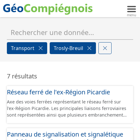
Transport
Trosly-Breuil
7 résultats
Réseau ferré de l'ex-Région Picardie
Axe des voies ferrées représentant le réseau ferré sur
l'ex-Région Picardie. Les principales liaisons ferroviaires
sont représentées ainsi que plusieurs embranchements
particuliers permettant de desservir notamment de
grandes zones d'activité. Certaines voies représentées
Panneau de signalisation et signalétique
sont désaffectées mais sont toujours physiquement