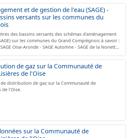
ions. Il reliera l’Oise au canal Dunkerque-Escaut, de
ment et de gestion de l'eau (SAGE) -
l-au-Bac (près de Cambrai).
assins versants sur les communes du
ois
tres des bassins versants des schémas d'aménagement
 (SAGE) sur les communes du Grand Compiègnois à savoir :
 SAGE Oise-Aronde - SAGE Automne - SAGE de la Nonette
u pour un périmètre hydrographique cohérent. Le SAGE est
bution de gaz sur la Communauté de
 par les acteurs locaux (élus, usagers, associations,
ières de l'Oise
) réunis au sein de la commission locale de l’eau (CLE). Il
ne gestion concertée et collective de l’eau. Il a une valeur
 de distribution de gaz sur la Communauté de
océdure est encadrée par l’État puisque ce sont les
de l'Oise.
i délimitent le périmètre, constituent la composition de
e SAGE.
andonnées sur la Communauté de