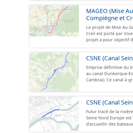
camions. Cette 
MAGEO (Mise Au G
Compiègne et Cre
Le projet de Mise Au G
Creil est porté par Voi
projet a pour objectif 
aujourd’hui) entre Comp
européen Vb transporta
CSNE (Canal Sein
situe au débouché sud 
fluviale Seine-Escaut. I
Emprise définitive du t
SNCF de Compiègne jusq
au canal Dunkerque-Es
département de l’Oise. Cette ressource contient le périmètre de la déclaration
Cambrai). Ce canal à grand gabarit européen permettra d'accueillir des bateaux
d'utilité publique (DUP)
d’une longueur allant 
pouvant contenir 4 400
camions. Cette 
CSNE (Canal Sein
Futur tracé de la rivière 
Seine Nord Europe est 
d'accueillir des bateau
mètres de large, pouva