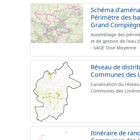
l'équivalent de 220 cam
Schéma d'aménage
Compiègne à Aubencheu
Périmètre des b
Grand Compiègn
Assemblage des périmè
et de gestion de l'eau
- SAGE Oise-Moyenne -
- SAGE de la Brêche Outil de planification qui fixe les objectifs et les règles de
gestion locale de l’ea
Réseau de distri
élaboré et mis en œuvre
Communes des Lis
représentants de l’État…
établit un projet pour u
Canalisation du réseau
réglementaire, cette pr
Communes des Lisières 
arrêtés préfectoraux qu
la CLE et approuvent l
Itinéraire de r