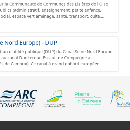
 sur la Communauté de Communes des Lisières de l'Oise
blics (administratif, enseignement, petite enfance,
, social, espace vert aménagé, santé, transport, culte,
e Nord Europe) - DUP
ation d'utilité publique (DUP) du Canal Seine Nord Europe
ise au canal Dunkerque-Escaut, de Compiègne à
anal à grand gabarit européen
des bateaux d’une longueur allant jusque 185 mètres et
 large, pouvant contenir 4 400 tonnes de marchandises,
0 camions.