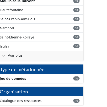
Moulin-sous-Touvent
10
Hautefontaine
10
Saint-Crépin-aux-Bois
10
Nampcel
10
Saint-Étienne-Roilaye
10
Jaulzy
10
Voir plus
Type de métadonnée
Jeu de données
10
Organisation
Catalogue des ressources
10