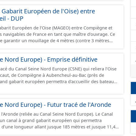
ressource est disponible uniquement sur la partie du sud CSNE.
abarit Européen de l'Oise) entre
il - DUP
abarit Européen de l’Oise (MAGEO) entre Compiègne et
es navigables de France en tant que maître d’ouvrage. Ce
de garantir un mouillage de 4 mètres (contre 3 mètres
iègne et Creil, afin d’accueillir des convois gabarit
nt jusqu’à 4 400 tonnes de marchandises. Ce projet se
e Nord Europe) - Emprise définitive
du canal Seine-Nord Europe, maillon central de la liaison
l s’étend sur 42 kilomètres de linéaire, depuis le pont
racé du Canal Seine Nord Europe (CSNE) qui reliera l’Oise
u’à l’écluse de Creil, et traverse 22 communes dans le
caut, de Compiègne à Aubencheul-au-Bac (près de
.
jusque 185 mètres et jusque 11,40 mètres de large,
 tonnes de marchandises, soit l'équivalent de 220
ressource est disponible uniquement sur la partie du sud CSNE.
e Nord Europe) - Futur tracé de l'Aronde
l'Aronde (reliée au Canal Seine Nord Europe). Le Canal
un canal à grand gabarit européen qui permettra
x d’une longueur allant jusque 185 mètres et jusque 11,40
nt contenir 4 400 tonnes de marchandises, soit