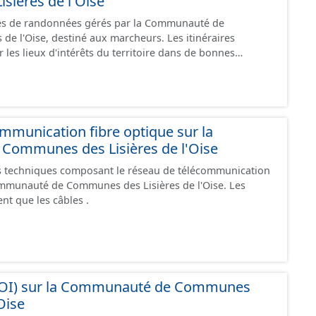
ières de l'Oise
res de randonnées gérés par la Communauté de
de l'Oise, destiné aux marcheurs. Les itinéraires
 les lieux d'intérêts du territoire dans de bonnes
ies (sécurisées
lieu urbain, chemin, .... Ce ne sont pas des
 peuvent emprunter des aménagements existants de
peuvent aussi parfois emprunter des tronçons de voies non
 Ce jeu de données comprend
mmunication fibre optique sur la
 avec un statut "en service", "en travaux" ou
ommunes des Lisières de l'Oise
 techniques composant le réseau de télécommunication
ommunauté de Communes des Lisières de l'Oise. Les
t que les câbles .
 (POI) sur la Communauté de Communes
Oise