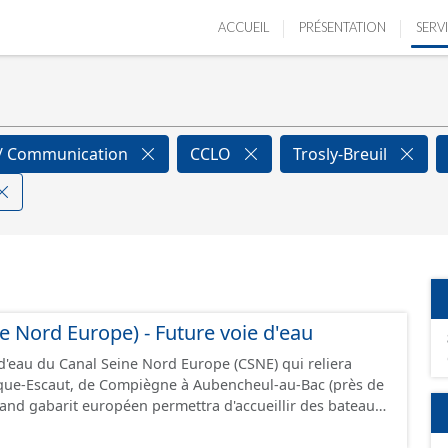
ACCUEIL
PRÉSENTATION
SERV
n / Communication
CCLO
Trosly-Breuil
e Nord Europe) - Future voie d'eau
 d'eau du Canal Seine Nord Europe (CSNE) qui reliera
rque-Escaut, de Compiègne à Aubencheul-au-Bac (près de
rand gabarit européen permettra d'accueillir des bateaux
jusque 185 mètres et jusque 11,40 mètres de large,
 tonnes de marchandises, soit l'équivalent de 220