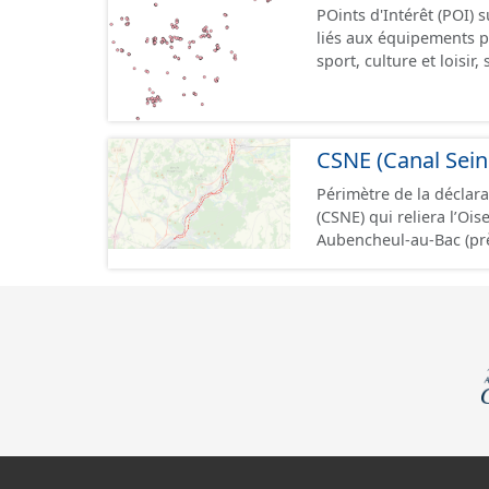
POints d'Intérêt (POI)
liés aux équipements pu
sport, culture et loisir
cimetière).
CSNE (Canal Sein
Périmètre de la déclar
(CSNE) qui reliera l’O
Aubencheul-au-Bac (près de Cambrai). Ce c
permettra d'accueillir 
jusque 11,40 mètres de
soit l'équivalent de 22