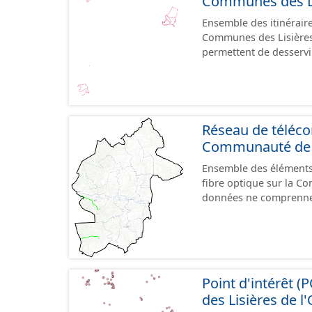
Communes des Lis
Ensemble des itinérai
Communes des Lisières 
permettent de desservir
conditions de signalisation. Ils peuvent emprunter tout type de vo
ou non) : voie verte, mi
aménagements mais ils
natures diverses. Ils 
aménagés pour assurer une continuité.
Réseau de téléco
uniquement les données
Communauté de C
"provisoire".
Ensemble des éléments
fibre optique sur la C
données ne comprennen
Point d'intérêt
des Lisières de l'