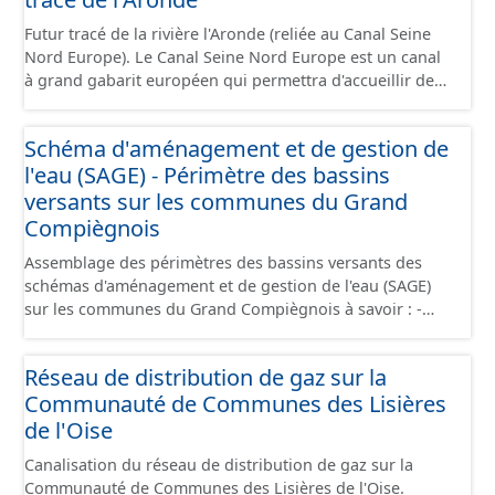
camions. Cette ressource est disponible uniquement sur
Futur tracé de la rivière l'Aronde (reliée au Canal Seine
la partie du sud CSNE.
Nord Europe). Le Canal Seine Nord Europe est un canal
à grand gabarit européen qui permettra d'accueillir des
bateaux d’une longueur allant jusque 185 mètres et
jusque 11,40 mètres de large, pouvant contenir 4 400
Schéma d'aménagement et de gestion de
tonnes de marchandises, soit l'équivalent de 220
l'eau (SAGE) - Périmètre des bassins
camions. Il reliera l’Oise au canal Dunkerque-Escaut, de
Compiègne à Aubencheul-au-Bac (près de Cambrai).
versants sur les communes du Grand
Compiègnois
Assemblage des périmètres des bassins versants des
schémas d'aménagement et de gestion de l'eau (SAGE)
sur les communes du Grand Compiègnois à savoir : -
SAGE Oise-Moyenne - SAGE Oise-Aronde - SAGE Automne
- SAGE de la Nonette - SAGE de la Brêche Outil de
Réseau de distribution de gaz sur la
planification qui fixe les objectifs et les règles de gestion
Communauté de Communes des Lisières
locale de l’eau pour un périmètre hydrographique
cohérent. Le SAGE est élaboré et mis en œuvre par les
de l'Oise
acteurs locaux (élus, usagers, associations,
Canalisation du réseau de distribution de gaz sur la
représentants de l’État…) réunis au sein de la
Communauté de Communes des Lisières de l'Oise.
commission locale de l’eau (CLE). Il établit un projet pour