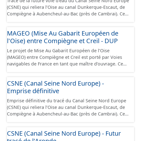
Tracé de la future voie d'eau du Canal Seine Nord Europe
(CSNE) qui reliera l’Oise au canal Dunkerque-Escaut, de
Compiègne à Aubencheul-au-Bac (près de Cambrai). Ce
canal à grand gabarit européen permettra d'accueillir
des bateaux d’une longueur allant jusque 185 mètres et
MAGEO (Mise Au Gabarit Européen de
jusque 11,40 mètres de large, pouvant contenir 4 400
l'Oise) entre Compiègne et Creil - DUP
tonnes de marchandises, soit l'équivalent de 220
camions. Cette ressource est disponible uniquement sur
Le projet de Mise Au Gabarit Européen de l’Oise
la partie du sud CSNE.
(MAGEO) entre Compiègne et Creil est porté par Voies
navigables de France en tant que maître d’ouvrage. Ce
projet a pour objectif de garantir un mouillage de 4
mètres (contre 3 mètres aujourd’hui) entre Compiègne et
CSNE (Canal Seine Nord Europe) -
Creil, afin d’accueillir des convois gabarit européen Vb
Emprise définitive
transportant jusqu’à 4 400 tonnes de marchandises. Ce
projet se situe au débouché sud du canal Seine-Nord
Emprise définitive du tracé du Canal Seine Nord Europe
Europe, maillon central de la liaison fluviale Seine-
(CSNE) qui reliera l’Oise au canal Dunkerque-Escaut, de
Escaut. Il s’étend sur 42 kilomètres de linéaire, depuis le
Compiègne à Aubencheul-au-Bac (près de Cambrai). Ce
pont SNCF de Compiègne jusqu’à l’écluse de Creil, et
canal à grand gabarit européen permettra d'accueillir
traverse 22 communes dans le département de l’Oise.
des bateaux d’une longueur allant jusque 185 mètres et
Cette ressource contient le périmètre de la déclaration
CSNE (Canal Seine Nord Europe) - Futur
jusque 11,40 mètres de large, pouvant contenir 4 400
d'utilité publique (DUP).
tracé de l'Aronde
tonnes de marchandises, soit l'équivalent de 220