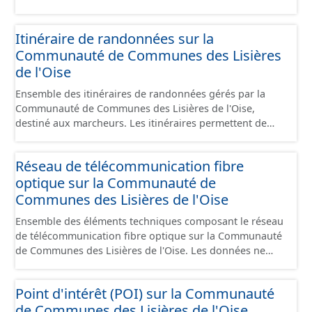
une gestion concertée et collective de l’eau. Il a une
valeur réglementaire, cette procédure est encadrée par
Itinéraire de randonnées sur la
l’État puisque ce sont les arrêtés préfectoraux qui
Communauté de Communes des Lisières
délimitent le périmètre, constituent la composition de la
de l'Oise
CLE et approuvent le SAGE.
Ensemble des itinéraires de randonnées gérés par la
Communauté de Communes des Lisières de l'Oise,
destiné aux marcheurs. Les itinéraires permettent de
desservir les lieux d'intérêts du territoire dans de
bonnes conditions de signalisation. Ils peuvent
Réseau de télécommunication fibre
emprunter tout type de voies (sécurisées ou non) : voie
optique sur la Communauté de
verte, milieu urbain, chemin, .... Ce ne sont pas des
aménagements mais ils peuvent emprunter des
Communes des Lisières de l'Oise
aménagements existants de natures diverses. Ils
Ensemble des éléments techniques composant le réseau
peuvent aussi parfois emprunter des tronçons de voies
de télécommunication fibre optique sur la Communauté
non aménagés pour assurer une continuité. Ce jeu de
de Communes des Lisières de l'Oise. Les données ne
données comprend uniquement les données avec un
comprennent que les câbles .
statut "en service", "en travaux" ou "provisoire".
Point d'intérêt (POI) sur la Communauté
de Communes des Lisières de l'Oise