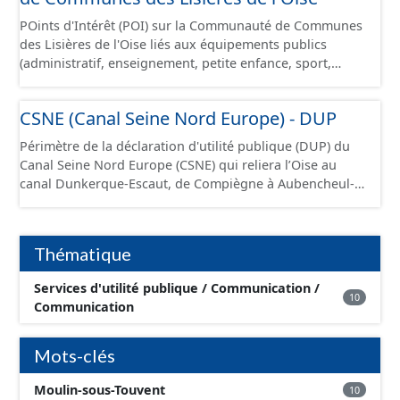
POints d'Intérêt (POI) sur la Communauté de Communes
des Lisières de l'Oise liés aux équipements publics
(administratif, enseignement, petite enfance, sport,
culture et loisir, social, espace vert aménagé, santé,
transport, culte, cimetière).
CSNE (Canal Seine Nord Europe) - DUP
Périmètre de la déclaration d'utilité publique (DUP) du
Canal Seine Nord Europe (CSNE) qui reliera l’Oise au
canal Dunkerque-Escaut, de Compiègne à Aubencheul-
au-Bac (près de Cambrai). Ce canal à grand gabarit
européen permettra d'accueillir des bateaux d’une
longueur allant jusque 185 mètres et jusque 11,40
Thématique
mètres de large, pouvant contenir 4 400 tonnes de
marchandises, soit l'équivalent de 220 camions.
Services d'utilité publique / Communication /
10
Communication
Mots-clés
Moulin-sous-Touvent
10