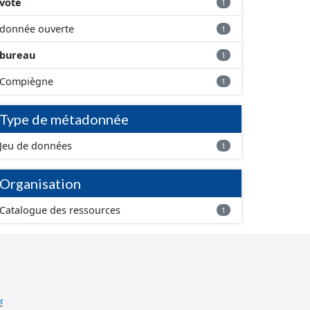
vote
1
donnée ouverte
1
bureau
1
Compiègne
1
Type de métadonnée
Jeu de données
1
Organisation
Catalogue des ressources
1