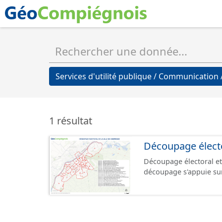
Services d'utilité publique / Communicatio
1 résultat
Découpage électo
Découpage électoral et
découpage s'appuie sur