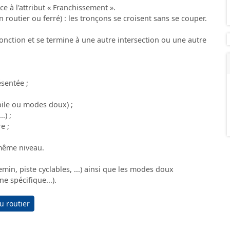
 à l'attribut « Franchissement ».
routier ou ferré) : les tronçons se croisent sans se couper.
nction et se termine à une autre intersection ou une autre
sentée ;
ile ou modes doux) ;
.) ;
e ;
 même niveau.
in, piste cyclables, ...) ainsi que les modes doux
ne spécifique...).
u routier