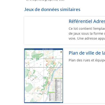
Jeux de données similaires
Référentiel Adr
Ce lot contient l'emp
de Jaux sous la forme de points. Une adresse appart
voie. Une adresse app
situe sur le territoire
Certaines particularit
Plan de ville de
unique. Dans la mesure du possible, une adresse se situe dans la parcelle
cadastrale correspond
Plan des rues et équi
cette information est c
placée sur la parcelle
adresses voisines ou s
localisées à la délivrance postale. Malgré l'attention 
données, une adresse 
que des adresses ne s