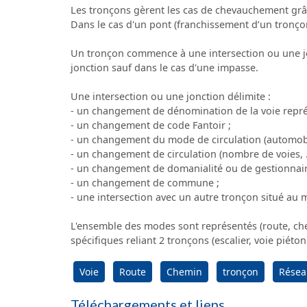
Les tronçons gèrent les cas de chevauchement grâce
Dans le cas d'un pont (franchissement d’un tronçon 
Un tronçon commence à une intersection ou une jo
jonction sauf dans le cas d'une impasse.
Une intersection ou une jonction délimite :
- un changement de dénomination de la voie repré
- un changement de code Fantoir ;
- un changement du mode de circulation (automob
- un changement de circulation (nombre de voies, ..
- un changement de domanialité ou de gestionnair
- un changement de commune ;
- une intersection avec un autre tronçon situé au
L'ensemble des modes sont représentés (route, chem
spécifiques reliant 2 tronçons (escalier, voie piéton
Voie
Route
Chemin
tronçon
Résea
Téléchargements et liens