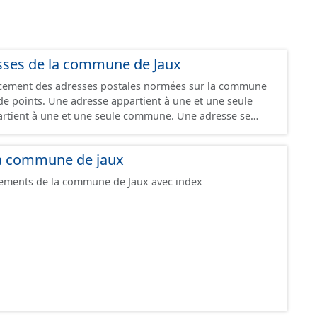
esses de la commune de Jaux
lacement des adresses postales normées sur la commune
ient à une et une seule
artient à une et une seule commune. Une adresse se
 de la commune de la voie à laquelle elle appartient.
és locales peuvent néanmoins exister. Une adresse est
 la commune de jaux
ante et devant l’entrée du bâtiment concerné (quand
pements de la commune de Jaux avec index
onnue). A défaut de connaître l’entrée, l’adresse est
 correspondante et positionnée en cohérence avec les
ur le bâtiment. Certaines positions peuvent être
portée à la création de ces
est soumise à une déclaration de la commune. Il se peut
oient pas encore intégrées dans cette base de données.