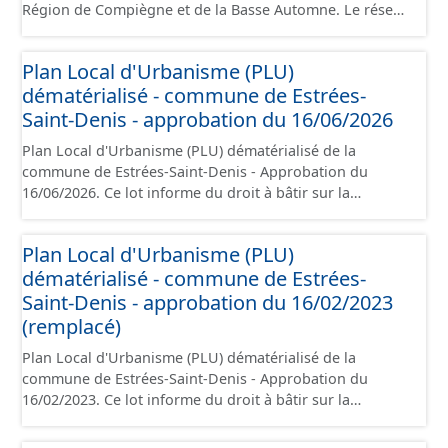
Région de Compiègne et de la Basse Automne. Le réseau
comprend les canalisations, branchements et ouvrages
fonctionnels du réseau (vanne, réservoir, regard,
Plan Local d'Urbanisme (PLU)
opercule, plaque pleine, té, réduction, ventouse ...).
dématérialisé - commune de Estrées-
Saint-Denis - approbation du 16/06/2026
Plan Local d'Urbanisme (PLU) dématérialisé de la
commune de Estrées-Saint-Denis - Approbation du
16/06/2026. Ce lot informe du droit à bâtir sur la
commune de Estrées-Saint-Denis. Ce PLUi/PLU/POS/CC
est numérisé conformément aux prescriptions
Plan Local d'Urbanisme (PLU)
nationales du CNIG et contient les pièces
dématérialisé - commune de Estrées-
administratives, le rapport de présentation, le PADD, le
règlement, les annexes, les orientations d'aménagement
Saint-Denis - approbation du 16/02/2023
et les données géographiques. Malgré l'attention portée
(remplacé)
à la création de ces données, il est rappelé que seuls les
Plan Local d'Urbanisme (PLU) dématérialisé de la
documents papier font foi et sont opposables d'un point
commune de Estrées-Saint-Denis - Approbation du
de vue juridique.
16/02/2023. Ce lot informe du droit à bâtir sur la
commune de Estrées-Saint-Denis. Ce PLUi/PLU/POS/CC
est numérisé conformément aux prescriptions