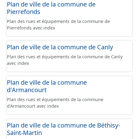
Plan de ville de la commune de
nationales du CNIG et contient les pièces
Pierrefonds
administratives, le rapport de présentation, le PADD, le
règlement, les annexes, les orientations d'aménagement
Plan des rues et équipements de la commune de
et les données géographiques. Malgré l'attention portée
Pierrefonds avec index
à la création de ces données, il est rappelé que seuls les
documents papier font foi et sont opposables d'un point
de vue juridique.
Plan de ville de la commune de Canly
Plan des rues et équipements de la commune de Canly
avec index
Plan de ville de la commune
d'Armancourt
Plan des rues et équipements de la commune
d'Armancourt avec index
Plan de ville de la commune de Béthisy-
Saint-Martin