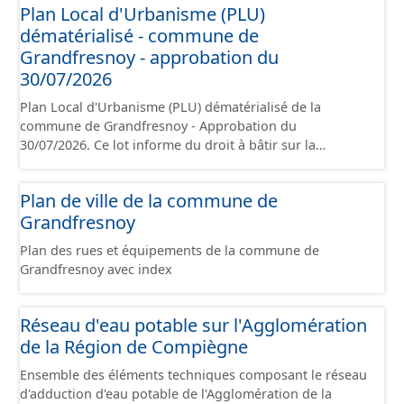
Plan Local d'Urbanisme (PLU)
contient les pièces administratives, le rapport de
dématérialisé - commune de
présentation, le PADD, le règlement (à l'exception des
plans de zonages), les annexes, les orientations
Grandfresnoy - approbation du
d'aménagement et les données géographiques. Malgré
30/07/2026
l'attention portée à la création de ces données, il est
Plan Local d'Urbanisme (PLU) dématérialisé de la
rappelé que seuls les documents papier font foi et sont
commune de Grandfresnoy - Approbation du
opposables d'un point de vue juridique.
30/07/2026. Ce lot informe du droit à bâtir sur la
commune de Grandfresnoy. Ce PLUi/PLU/POS/CC est
numérisé conformément aux prescriptions nationales
Plan de ville de la commune de
du CNIG et contient les pièces administratives, le rapport
Grandfresnoy
de présentation, le PADD, le règlement, les annexes, les
orientations d'aménagement et les données
Plan des rues et équipements de la commune de
géographiques. Malgré l'attention portée à la création
Grandfresnoy avec index
de ces données, il est rappelé que seuls les documents
papier font foi et sont opposables d'un point de vue
juridique.
Réseau d'eau potable sur l'Agglomération
de la Région de Compiègne
Ensemble des éléments techniques composant le réseau
d'adduction d'eau potable de l'Agglomération de la