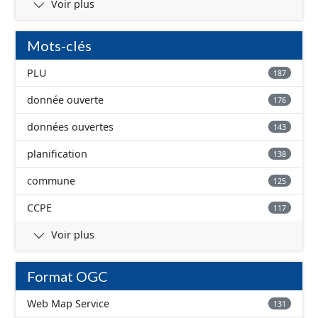
Voir plus
Mots-clés
PLU
187
donnée ouverte
176
données ouvertes
143
planification
138
commune
125
CCPE
117
Voir plus
Format OGC
Web Map Service
131