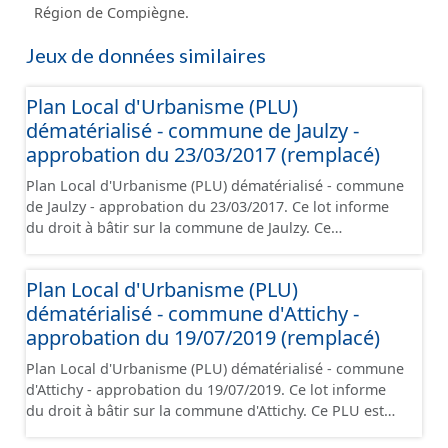
Région de Compiègne.
Jeux de données similaires
Plan Local d'Urbanisme (PLU)
dématérialisé - commune de Jaulzy -
approbation du 23/03/2017 (remplacé)
Plan Local d'Urbanisme (PLU) dématérialisé - commune
de Jaulzy - approbation du 23/03/2017. Ce lot informe
du droit à bâtir sur la commune de Jaulzy. Ce
PLUi/PLU/POS/CC est numérisé conformément aux
prescriptions nationales du CNIG et contient les pièces
Plan Local d'Urbanisme (PLU)
administratives, le rapport de présentation, le PADD, le
dématérialisé - commune d'Attichy -
règlement (à l'exception des plans de zonages), les
annexes, les orientations d'aménagement et les
approbation du 19/07/2019 (remplacé)
données géographiques. Malgré l'attention portée à la
Plan Local d'Urbanisme (PLU) dématérialisé - commune
création de ces données, il est rappelé que seuls les
d'Attichy - approbation du 19/07/2019. Ce lot informe
documents papier font foi et sont opposables d'un
du droit à bâtir sur la commune d'Attichy. Ce PLU est
point de vue juridique.
numérisé conformément aux prescriptions nationales