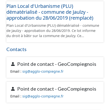
du CNIG et contient les pièces administratives, le
Plan Local d'Urbanisme (PLU)
rapport de présentation, le PADD, le règlement (à
dématérialisé - commune de Jaulzy -
l'exception des plans de zonages), les annexes, les
orientations d'aménagement et les données
approbation du 28/06/2019 (remplacé)
géographiques. Malgré l'attention portée à la création
Plan Local d'Urbanisme (PLU) dématérialisé - commune
de ces données, il est rappelé que seuls les documents
de Jaulzy - approbation du 28/06/2019. Ce lot informe
papier font foi et sont opposables d'un point de vue
du droit à bâtir sur la commune de Jaulzy. Ce
juridique.
PLUi/PLU/POS/CC est numérisé conformément aux
prescriptions nationales du CNIG et contient les pièces
Contacts
administratives, le rapport de présentation, le PADD, le
règlement (à l'exception des plans de zonages), les
annexes, les orientations d'aménagement et les
Point de contact - GeoCompiegnois
données géographiques. Malgré l'attention portée à la
Email :
sig@agglo-compiegne.fr
création de ces données, il est rappelé que seuls les
documents papier font foi et sont opposables d'un
point de vue juridique.
Point de contact - GeoCompiegnois
Email :
sig@agglo-compiegne.fr