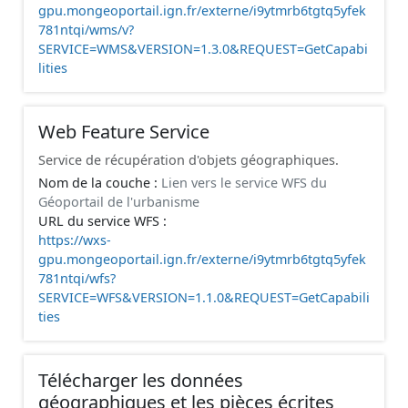
gpu.mongeoportail.ign.fr/externe/i9ytmrb6tgtq5yfek
781ntqi/wms/v?
SERVICE=WMS&VERSION=1.3.0&REQUEST=GetCapabi
lities
Web Feature Service
Service de récupération d'objets géographiques.
Nom de la couche :
Lien vers le service WFS du
Géoportail de l'urbanisme
URL du service WFS :
https://wxs-
gpu.mongeoportail.ign.fr/externe/i9ytmrb6tgtq5yfek
781ntqi/wfs?
SERVICE=WFS&VERSION=1.1.0&REQUEST=GetCapabili
ties
Télécharger les données
géographiques et les pièces écrites