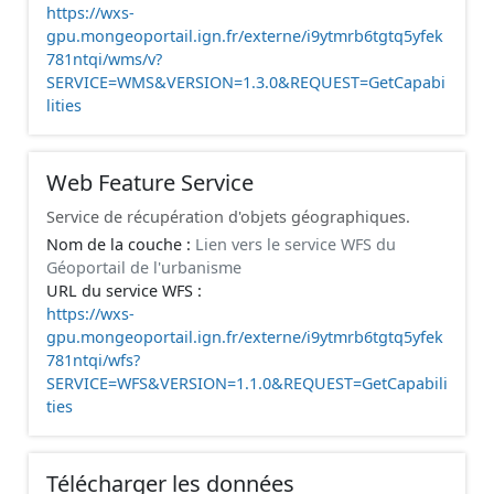
https://wxs-
gpu.mongeoportail.ign.fr/externe/i9ytmrb6tgtq5yfek
781ntqi/wms/v?
SERVICE=WMS&VERSION=1.3.0&REQUEST=GetCapabi
lities
Web Feature Service
Service de récupération d'objets géographiques.
Nom de la couche :
Lien vers le service WFS du
Géoportail de l'urbanisme
URL du service WFS :
https://wxs-
gpu.mongeoportail.ign.fr/externe/i9ytmrb6tgtq5yfek
781ntqi/wfs?
SERVICE=WFS&VERSION=1.1.0&REQUEST=GetCapabili
ties
Télécharger les données