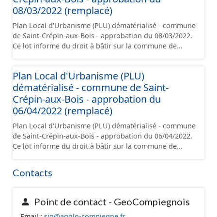
orientations d'aménagement et les données
08/03/2022 (remplacé)
géographiques. Malgré l'attention portée à la création
Plan Local d'Urbanisme (PLU) dématérialisé - commune
de ces données, il est rappelé que seuls les documents
de Saint-Crépin-aux-Bois - approbation du 08/03/2022.
papier font foi et sont opposables d'un point de vue
Ce lot informe du droit à bâtir sur la commune de
juridique.
Saint-Crépin-aux-Bois. Ce PLUi/PLU/POS/CC est
numérisé conformément aux prescriptions nationales
Plan Local d'Urbanisme (PLU)
du CNIG et contient les pièces administratives, le
dématérialisé - commune de Saint-
rapport de présentation, le PADD, le règlement (à
l'exception des plans de zonages), les annexes, les
Crépin-aux-Bois - approbation du
orientations d'aménagement et les données
06/04/2022 (remplacé)
géographiques. Malgré l'attention portée à la création
Plan Local d'Urbanisme (PLU) dématérialisé - commune
de ces données, il est rappelé que seuls les documents
de Saint-Crépin-aux-Bois - approbation du 06/04/2022.
papier font foi et sont opposables d'un point de vue
Ce lot informe du droit à bâtir sur la commune de
juridique.
Saint-Crépin-aux-Bois. Ce PLUi/PLU/POS/CC est
numérisé conformément aux prescriptions nationales
Contacts
du CNIG et contient les pièces administratives, le
rapport de présentation, le PADD, le règlement (à
l'exception des plans de zonages), les annexes, les
Point de contact - GeoCompiegnois
orientations d'aménagement et les données
Email :
sig@agglo-compiegne.fr