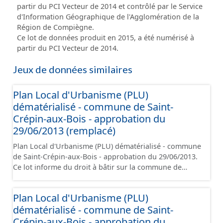
partir du PCI Vecteur de 2014 et contrôlé par le Service
d'Information Géographique de l'Agglomération de la
Région de Compiègne.
Ce lot de données produit en 2015, a été numérisé à
partir du PCI Vecteur de 2014.
Jeux de données similaires
Plan Local d'Urbanisme (PLU)
dématérialisé - commune de Saint-
Crépin-aux-Bois - approbation du
29/06/2013 (remplacé)
Plan Local d'Urbanisme (PLU) dématérialisé - commune
de Saint-Crépin-aux-Bois - approbation du 29/06/2013.
Ce lot informe du droit à bâtir sur la commune de
Saint-Crépin-aux-Bois. Ce PLUi/PLU/POS/CC est
numérisé conformément aux prescriptions nationales
Plan Local d'Urbanisme (PLU)
du CNIG et contient les pièces administratives, le
dématérialisé - commune de Saint-
rapport de présentation, le PADD, le règlement (à
l'exception des plans de zonages), les annexes, les
Crépin-aux-Bois - approbation du