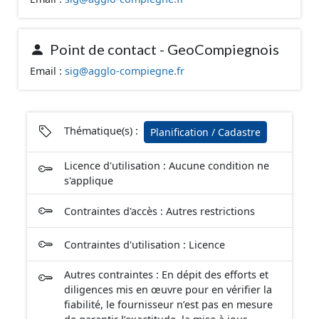
géographiques. Malgré l'attention portée à la création
de ces données, il est rappelé que seuls les documents
papier font foi et sont opposables d'un point de vue
juridique.
Point de contact - GeoCompiegnois
Email :
sig@agglo-compiegne.fr
Thématique(s) :
Planification / Cadastre
Licence d'utilisation : Aucune condition ne
s'applique
Contraintes d'accès : Autres restrictions
Contraintes d'utilisation : Licence
Autres contraintes : En dépit des efforts et
diligences mis en œuvre pour en vérifier la
fiabilité, le fournisseur n’est pas en mesure