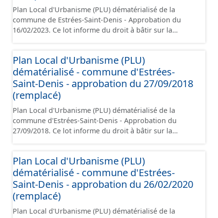
Plan Local d'Urbanisme (PLU) dématérialisé de la
commune de Estrées-Saint-Denis - Approbation du
16/02/2023. Ce lot informe du droit à bâtir sur la
commune de Estrées-Saint-Denis. Ce PLUi/PLU/POS/CC
est numérisé conformément aux prescriptions
Plan Local d'Urbanisme (PLU)
nationales du CNIG et contient les pièces
dématérialisé - commune d'Estrées-
administratives, le rapport de présentation, le PADD, le
règlement, les annexes, les orientations
Saint-Denis - approbation du 27/09/2018
d'aménagement et les données géographiques. Malgré
(remplacé)
l'attention portée à la création de ces données, il est
Plan Local d'Urbanisme (PLU) dématérialisé de la
rappelé que seuls les documents papier font foi et sont
commune d'Estrées-Saint-Denis - Approbation du
opposables d'un point de vue juridique.
27/09/2018. Ce lot informe du droit à bâtir sur la
commune de d'Estrées-Saint-Denis. Ce
PLUi/PLU/POS/CC est numérisé conformément aux
Plan Local d'Urbanisme (PLU)
prescriptions nationales du CNIG et contient les pièces
dématérialisé - commune d'Estrées-
administratives, le rapport de présentation, le PADD, le
règlement, les annexes, les orientations
Saint-Denis - approbation du 26/02/2020
d'aménagement et les données géographiques. Malgré
(remplacé)
l'attention portée à la création de ces données, il est
Plan Local d'Urbanisme (PLU) dématérialisé de la
rappelé que seuls les documents papier font foi et sont