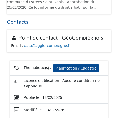
commune d'Estrées-Saint-Denis - approbation du
opposables d'un point de vue juridique.
26/02/2020. Ce lot informe du droit à bâtir sur la
commune d'Estrées-Saint-Denis. Ce PLUi/PLU/POS/CC
est numérisé conformément aux prescriptions
Contacts
nationales du CNIG et contient les pièces
administratives, le rapport de présentation, le PADD, le
règlement, les annexes, les orientations
Point de contact - GéoCompiégnois
d'aménagement et les données géographiques. Malgré
Email :
data@agglo-compiegne.fr
l'attention portée à la création de ces données, il est
rappelé que seuls les documents papier font foi et sont
opposables d'un point de vue juridique.
Thématique(s) :
Planification / Cadastre
Licence d'utilisation : Aucune condition ne
s'applique
Publié le : 13/02/2026
Modifié le : 13/02/2026