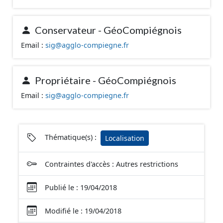
la délivrance postale. Malgré l'attention portée à la
création de ces données, une adresse est soumise à
Conservateur - GéoCompiégnois
une déclaration de la commune. Il se peut que des
adresses ne soient pas encore intégrées dans cette
Email :
sig@agglo-compiegne.fr
base de données.
Propriétaire - GéoCompiégnois
Email :
sig@agglo-compiegne.fr
Thématique(s) :
Localisation
Contraintes d'accès : Autres restrictions
Publié le : 19/04/2018
Modifié le : 19/04/2018