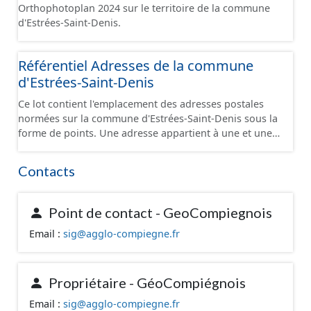
Orthophotoplan 2024 sur le territoire de la commune
d'Estrées-Saint-Denis.
Référentiel Adresses de la commune
d'Estrées-Saint-Denis
Ce lot contient l'emplacement des adresses postales
normées sur la commune d'Estrées-Saint-Denis sous la
forme de points. Une adresse appartient à une et une
seule voie. Une adresse appartient à une et une seule
commune. Une adresse se situe sur le territoire de la
Contacts
commune de la voie à laquelle elle appartient.
Certaines particularités locales peuvent néanmoins
exister. Une adresse est unique. Dans la mesure du
Point de contact - GeoCompiegnois
possible, une adresse se situe dans la parcelle
Email :
sig@agglo-compiegne.fr
cadastrale correspondante et devant l’entrée du
bâtiment concerné (quand cette information est
connue). A défaut de connaître l’entrée, l’adresse est
placée sur la parcelle correspondante et positionnée en
Propriétaire - GéoCompiégnois
cohérence avec les adresses voisines ou sur le
Email :
sig@agglo-compiegne.fr
bâtiment. Certaines positions peuvent être localisées à