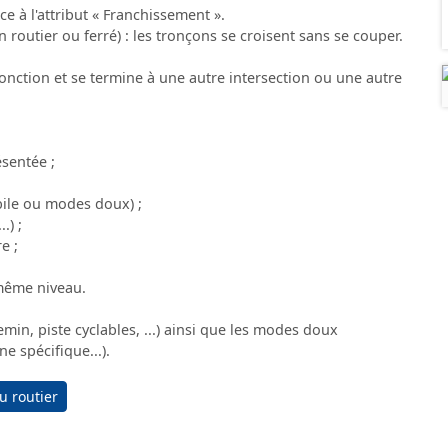
 à l'attribut « Franchissement ».
routier ou ferré) : les tronçons se croisent sans se couper.
nction et se termine à une autre intersection ou une autre
sentée ;
ile ou modes doux) ;
.) ;
e ;
 même niveau.
in, piste cyclables, ...) ainsi que les modes doux
ne spécifique...).
u routier