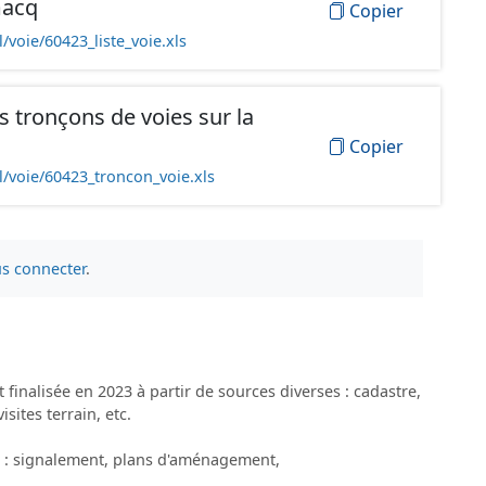
macq
Copier
/voie/60423_liste_voie.xls
 tronçons de voies sur la
Copier
l/voie/60423_troncon_voie.xls
s connecter
.
 finalisée en 2023 à partir de sources diverses : cadastre,
ites terrain, etc.
es : signalement, plans d'aménagement,