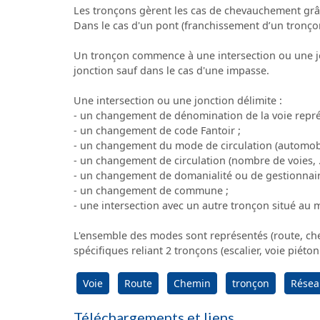
Les tronçons gèrent les cas de chevauchement grâce
Dans le cas d'un pont (franchissement d’un tronçon 
Un tronçon commence à une intersection ou une jo
jonction sauf dans le cas d'une impasse.
Une intersection ou une jonction délimite :
- un changement de dénomination de la voie repré
- un changement de code Fantoir ;
- un changement du mode de circulation (automob
- un changement de circulation (nombre de voies, ..
- un changement de domanialité ou de gestionnair
- un changement de commune ;
- une intersection avec un autre tronçon situé au
L'ensemble des modes sont représentés (route, chem
spécifiques reliant 2 tronçons (escalier, voie piéton
Voie
Route
Chemin
tronçon
Résea
Téléchargements et liens