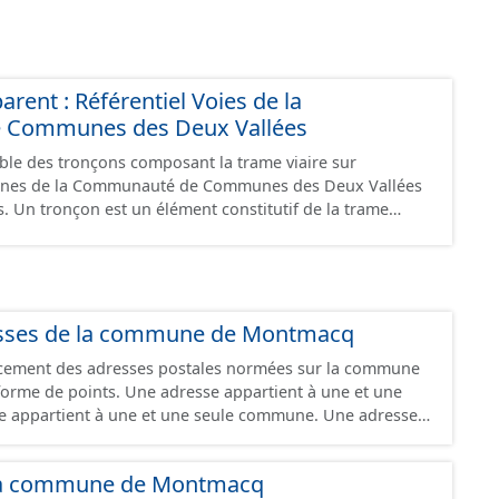
rent : Référentiel Voies de la
Communes des Deux Vallées
mble des tronçons composant la trame viaire sur
nes de la Communauté de Communes des Deux Vallées
 trame
t-être nommé ou non par un libellé de voie. Un tronçon
eux communes. Un tronçon représente, le plus souvent,
s : les
n correspondent à des intersections ou des jonctions,
auchement (cf paragraphe suivant). Les tronçons
esses de la commune de Montmacq
auchement grâce à l'attribut « Franchissement ». Dans le
lacement des adresses postales normées sur la commune
sement d’un tronçon routier ou ferré) : les tronçons se
adresse appartient à une et une
u une
se appartient à une et une seule commune. Une adresse
 à une autre intersection ou une autre jonction sauf dans
ire de la commune de la voie à laquelle elle appartient.
és locales peuvent néanmoins exister. Une adresse est
ation de la voie représentée ; - un changement de
e la commune de Montmacq
hangement du mode de circulation (automobile ou modes