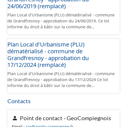
d'aménagement et les données géographiques. Malgré
24/06/2019 (remplacé)
l'attention portée à la création de ces données, il est
Plan Local d'Urbanisme (PLU) dématérialisé - commune
rappelé que seuls les documents papier font foi et sont
de Grandfresnoy - approbation du 24/06/2019. Ce lot
opposables d'un point de vue juridique.
informe du droit à bâtir sur la commune de
Grandfresnoy. Ce PLUi/PLU/POS/CC est numérisé
conformément aux prescriptions nationales du CNIG et
Plan Local d'Urbanisme (PLU)
contient les pièces administratives, le rapport de
dématérialisé - commune de
présentation, le PADD, le règlement (à l'exception des
plans de zonages), les annexes, les orientations
Grandfresnoy - approbation du
d'aménagement et les données géographiques. Malgré
17/12/2024 (remplacé)
l'attention portée à la création de ces données, il est
Plan Local d'Urbanisme (PLU) dématérialisé - commune
rappelé que seuls les documents papier font foi et sont
de Grandfresnoy - approbation du 17/12/2024 Ce lot
opposables d'un point de vue juridique.
informe du droit à bâtir sur la commune de
Grandfresnoy. Ce PLUi/PLU/POS/CC est numérisé
conformément aux prescriptions nationales du CNIG et
Contacts
contient les pièces administratives, le rapport de
présentation, le PADD, le règlement (à l'exception des
plans de zonages), les annexes, les orientations
Point de contact - GeoCompiegnois
d'aménagement et les données géographiques. Malgré
Email :
sig@agglo-compiegne.fr