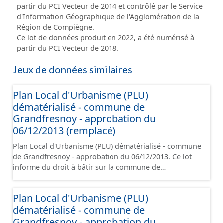
partir du PCI Vecteur de 2014 et contrôlé par le Service
d'Information Géographique de l'Agglomération de la
Région de Compiègne.
Ce lot de données produit en 2022, a été numérisé à
partir du PCI Vecteur de 2018.
Jeux de données similaires
Plan Local d'Urbanisme (PLU)
dématérialisé - commune de
Grandfresnoy - approbation du
06/12/2013 (remplacé)
Plan Local d'Urbanisme (PLU) dématérialisé - commune
de Grandfresnoy - approbation du 06/12/2013. Ce lot
informe du droit à bâtir sur la commune de
Grandfresnoy. Ce PLUi/PLU/POS/CC est numérisé
conformément aux prescriptions nationales du CNIG et
Plan Local d'Urbanisme (PLU)
contient les pièces administratives, le rapport de
dématérialisé - commune de
présentation, le PADD, le règlement (à l'exception des
plans de zonages), les annexes, les orientations
Grandfresnoy - approbation du