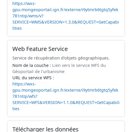
https://wxs-
gpu.mongeoportail.ign.fr/externe/i9ytmrb6tgtq5yfek
781ntqi/wms/v?
SERVICE=WMS&VERSION=1.3.0&REQUEST=GetCapabi
lities
Web Feature Service
Service de récupération d'objets géographiques.
Nom de la couche :
Lien vers le service WFS du
Géoportail de l'urbanisme
URL du service WFS :
https://wxs-
gpu.mongeoportail.ign.fr/externe/i9ytmrb6tgtq5yfek
781ntqi/wfs?
SERVICE=WFS&VERSION=1.1.0&REQUEST=GetCapabili
ties
Télécharger les données