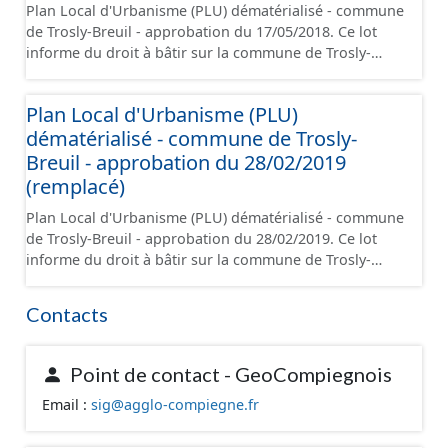
Plan Local d'Urbanisme (PLU) dématérialisé - commune
rappelé que seuls les documents papier font foi et sont
de Trosly-Breuil - approbation du 17/05/2018. Ce lot
opposables d'un point de vue juridique.
informe du droit à bâtir sur la commune de Trosly-
Breuil. Ce PLUi/PLU/POS/CC est numérisé
conformément aux prescriptions nationales du CNIG et
Plan Local d'Urbanisme (PLU)
contient les pièces administratives, le rapport de
dématérialisé - commune de Trosly-
présentation, le PADD, le règlement (à l'exception des
plans de zonages), les annexes, les orientations
Breuil - approbation du 28/02/2019
d'aménagement et les données géographiques. Malgré
(remplacé)
l'attention portée à la création de ces données, il est
Plan Local d'Urbanisme (PLU) dématérialisé - commune
rappelé que seuls les documents papier font foi et sont
de Trosly-Breuil - approbation du 28/02/2019. Ce lot
opposables d'un point de vue juridique.
informe du droit à bâtir sur la commune de Trosly-
Breuil. Ce PLUi/PLU/POS/CC est numérisé
conformément aux prescriptions nationales du CNIG et
Contacts
contient les pièces administratives, le rapport de
présentation, le PADD, le règlement (à l'exception des
plans de zonages), les annexes, les orientations
Point de contact - GeoCompiegnois
d'aménagement et les données géographiques. Malgré
Email :
sig@agglo-compiegne.fr
l'attention portée à la création de ces données, il est
rappelé que seuls les documents papier font foi et sont