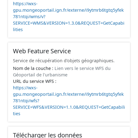
https://wxs-
gpu.mongeoportail.ign.fr/externe/i9ytmrb6tgtq5yfek
781ntqi/wms/v?
SERVICE=WMS&VERSION=1.3.0&REQUEST=GetCapabi
lities
Web Feature Service
Service de récupération d'objets géographiques.
Nom de la couche :
Lien vers le service WFS du
Géoportail de l'urbanisme
URL du service WFS :
https://wxs-
gpu.mongeoportail.ign.fr/externe/i9ytmrb6tgtq5yfek
781ntqi/wfs?
SERVICE=WFS&VERSION=1.1.0&REQUEST=GetCapabili
ties
Télécharger les données