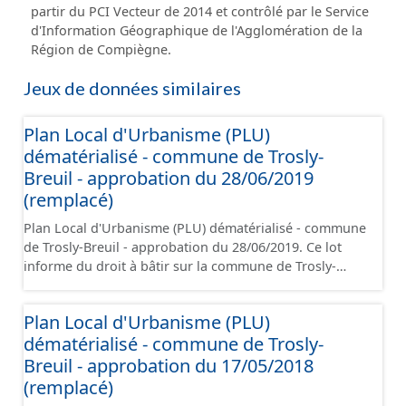
partir du PCI Vecteur de 2014 et contrôlé par le Service
d'Information Géographique de l'Agglomération de la
Région de Compiègne.
Jeux de données similaires
Plan Local d'Urbanisme (PLU)
dématérialisé - commune de Trosly-
Breuil - approbation du 28/06/2019
(remplacé)
Plan Local d'Urbanisme (PLU) dématérialisé - commune
de Trosly-Breuil - approbation du 28/06/2019. Ce lot
informe du droit à bâtir sur la commune de Trosly-
Breuil. Ce PLUi/PLU/POS/CC est numérisé
conformément aux prescriptions nationales du CNIG et
Plan Local d'Urbanisme (PLU)
contient les pièces administratives, le rapport de
dématérialisé - commune de Trosly-
présentation, le PADD, le règlement (à l'exception des
plans de zonages), les annexes, les orientations
Breuil - approbation du 17/05/2018
d'aménagement et les données géographiques. Malgré
(remplacé)
l'attention portée à la création de ces données, il est