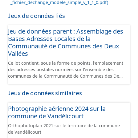
_fichier_dechange_modele_simple_v_1_1_0.pdf)
Jeux de données liés
Jeu de données parent : Assemblage des
Bases Adresses Locales de la
Communauté de Communes des Deux
Vallées
Ce lot contient, sous la forme de points, l'emplacement
des adresses postales normées sur l'ensemble des
communes de la Communauté de Communes des Deux
Vallées. Une adresse appartient à une et une seule
voie. Une adresse appartient à une et une seule
Jeux de données similaires
commune. Une adresse se situe sur le territoire de la
commune de la voie à laquelle elle appartient.
Photographie aérienne 2024 sur la
Certaines particularités locales peuvent néanmoins
exister. Une adresse est unique. Dans la mesure du
commune de Vandélicourt
possible, une adresse se situe dans la parcelle
Orthophotoplan 2021 sur le territoire de la commune
cadastrale correspondante et devant l’entrée du
de Vandélicourt
bâtiment concerné (quand cette information est