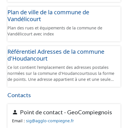
connue). A défaut de connaître l’entrée, l’adresse est
placée sur la parcelle correspondante et positionnée en
Plan de ville de la commune de
cohérence avec les adresses voisines ou sur le
Vandélicourt
bâtiment. Certaines positions peuvent être localisées à
la délivrance postale. Malgré l'attention portée à la
Plan des rues et équipements de la commune de
création de ces données, une adresse est soumise à
Vandélicourt avec index
une déclaration de la commune. Il se peut que des
adresses ne soient pas encore intégrées dans cette
base de données.
Référentiel Adresses de la commune
d'Houdancourt
Ce lot contient l'emplacement des adresses postales
normées sur la commune d'Houdancourtsous la forme
de points. Une adresse appartient à une et une seule
voie. Une adresse appartient à une et une seule
commune. Une adresse se situe sur le territoire de la
Contacts
commune de la voie à laquelle elle appartient.
Certaines particularités locales peuvent néanmoins
exister. Une adresse est unique. Dans la mesure du
Point de contact - GeoCompiegnois
possible, une adresse se situe dans la parcelle
Email :
sig@agglo-compiegne.fr
cadastrale correspondante et devant l’entrée du
bâtiment concerné (quand cette information est