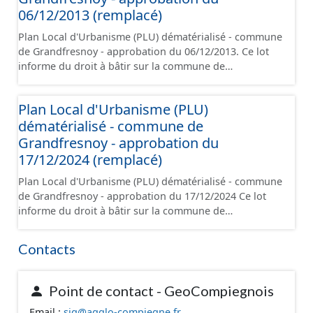
d'aménagement et les données géographiques. Malgré
06/12/2013 (remplacé)
l'attention portée à la création de ces données, il est
Plan Local d'Urbanisme (PLU) dématérialisé - commune
rappelé que seuls les documents papier font foi et sont
de Grandfresnoy - approbation du 06/12/2013. Ce lot
opposables d'un point de vue juridique.
informe du droit à bâtir sur la commune de
Grandfresnoy. Ce PLUi/PLU/POS/CC est numérisé
conformément aux prescriptions nationales du CNIG et
Plan Local d'Urbanisme (PLU)
contient les pièces administratives, le rapport de
dématérialisé - commune de
présentation, le PADD, le règlement (à l'exception des
plans de zonages), les annexes, les orientations
Grandfresnoy - approbation du
d'aménagement et les données géographiques. Malgré
17/12/2024 (remplacé)
l'attention portée à la création de ces données, il est
Plan Local d'Urbanisme (PLU) dématérialisé - commune
rappelé que seuls les documents papier font foi et sont
de Grandfresnoy - approbation du 17/12/2024 Ce lot
opposables d'un point de vue juridique.
informe du droit à bâtir sur la commune de
Grandfresnoy. Ce PLUi/PLU/POS/CC est numérisé
conformément aux prescriptions nationales du CNIG et
Contacts
contient les pièces administratives, le rapport de
présentation, le PADD, le règlement (à l'exception des
plans de zonages), les annexes, les orientations
Point de contact - GeoCompiegnois
d'aménagement et les données géographiques. Malgré
Email :
sig@agglo-compiegne.fr