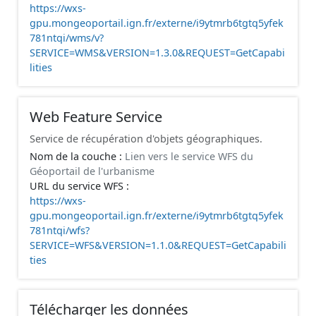
https://wxs-
gpu.mongeoportail.ign.fr/externe/i9ytmrb6tgtq5yfek
781ntqi/wms/v?
SERVICE=WMS&VERSION=1.3.0&REQUEST=GetCapabi
lities
Web Feature Service
Service de récupération d'objets géographiques.
Nom de la couche :
Lien vers le service WFS du
Géoportail de l'urbanisme
URL du service WFS :
https://wxs-
gpu.mongeoportail.ign.fr/externe/i9ytmrb6tgtq5yfek
781ntqi/wfs?
SERVICE=WFS&VERSION=1.1.0&REQUEST=GetCapabili
ties
Télécharger les données