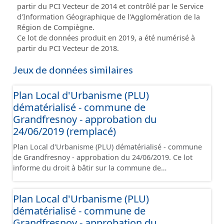
partir du PCI Vecteur de 2014 et contrôlé par le Service
d'Information Géographique de l'Agglomération de la
Région de Compiègne.
Ce lot de données produit en 2019, a été numérisé à
partir du PCI Vecteur de 2018.
Jeux de données similaires
Plan Local d'Urbanisme (PLU)
dématérialisé - commune de
Grandfresnoy - approbation du
24/06/2019 (remplacé)
Plan Local d'Urbanisme (PLU) dématérialisé - commune
de Grandfresnoy - approbation du 24/06/2019. Ce lot
informe du droit à bâtir sur la commune de
Grandfresnoy. Ce PLUi/PLU/POS/CC est numérisé
conformément aux prescriptions nationales du CNIG et
Plan Local d'Urbanisme (PLU)
contient les pièces administratives, le rapport de
dématérialisé - commune de
présentation, le PADD, le règlement (à l'exception des
plans de zonages), les annexes, les orientations
Grandfresnoy - approbation du