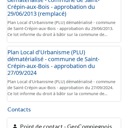
l'exception des plans de zonages), les annexes, les
Crépin-aux-Bois - approbation du
orientations d'aménagement et les données
29/06/2013 (remplacé)
géographiques. Malgré l'attention portée à la création
Plan Local d'Urbanisme (PLU) dématérialisé - commune
de ces données, il est rappelé que seuls les documents
de Saint-Crépin-aux-Bois - approbation du 29/06/2013.
papier font foi et sont opposables d'un point de vue
Ce lot informe du droit à bâtir sur la commune de
juridique.
Saint-Crépin-aux-Bois. Ce PLUi/PLU/POS/CC est
numérisé conformément aux prescriptions nationales
Plan Local d'Urbanisme (PLU)
du CNIG et contient les pièces administratives, le
dématérialisé - commune de Saint-
rapport de présentation, le PADD, le règlement (à
l'exception des plans de zonages), les annexes, les
Crépin-aux-Bois - approbation du
orientations d'aménagement et les données
27/09/2024
géographiques. Malgré l'attention portée à la création
Plan Local d'Urbanisme (PLU) dématérialisé - commune
de ces données, il est rappelé que seuls les documents
de Saint-Crépin-aux-Bois - approbation du 27/09/2024.
papier font foi et sont opposables d'un point de vue
Ce lot informe du droit à bâtir sur la commune de
juridique.
Saint-Crépin-aux-Bois. Ce PLUi/PLU/POS/CC est
numérisé conformément aux prescriptions nationales
Contacts
du CNIG et contient les pièces administratives, le
rapport de présentation, le PADD, le règlement (à
l'exception des plans de zonages), les annexes, les
Point de contact - GeoCompiegnois