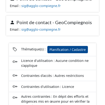
orientations d'aménagement et les données
Email :
sig@agglo-compiegne.fr
géographiques. Malgré l'attention portée à la création
de ces données, il est rappelé que seuls les documents
papier font foi et sont opposables d'un point de vue
juridique.
Point de contact - GeoCompiegnois
Email :
sig@agglo-compiegne.fr
Thématique(s) :
Planification / Cadastre
Licence d'utilisation : Aucune condition ne
s'applique
Contraintes d'accès : Autres restrictions
Contraintes d'utilisation : Licence
Autres contraintes : En dépit des efforts et
diligences mis en œuvre pour en vérifier la