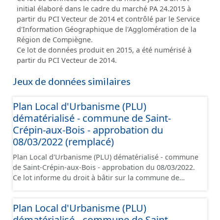
initial élaboré dans le cadre du marché PA 24.2015 à
partir du PCI Vecteur de 2014 et contrôlé par le Service
d'Information Géographique de l'Agglomération de la
Région de Compiègne.
Ce lot de données produit en 2015, a été numérisé à
partir du PCI Vecteur de 2014.
Jeux de données similaires
Plan Local d'Urbanisme (PLU)
dématérialisé - commune de Saint-
Crépin-aux-Bois - approbation du
08/03/2022 (remplacé)
Plan Local d'Urbanisme (PLU) dématérialisé - commune
de Saint-Crépin-aux-Bois - approbation du 08/03/2022.
Ce lot informe du droit à bâtir sur la commune de
Saint-Crépin-aux-Bois. Ce PLUi/PLU/POS/CC est
numérisé conformément aux prescriptions nationales
Plan Local d'Urbanisme (PLU)
du CNIG et contient les pièces administratives, le
dématérialisé - commune de Saint-
rapport de présentation, le PADD, le règlement (à