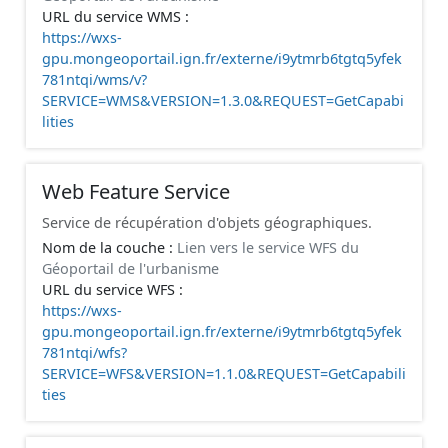
URL du service WMS :
https://wxs-
gpu.mongeoportail.ign.fr/externe/i9ytmrb6tgtq5yfek
781ntqi/wms/v?
SERVICE=WMS&VERSION=1.3.0&REQUEST=GetCapabi
lities
Web Feature Service
Service de récupération d'objets géographiques.
Nom de la couche :
Lien vers le service WFS du
Géoportail de l'urbanisme
URL du service WFS :
https://wxs-
gpu.mongeoportail.ign.fr/externe/i9ytmrb6tgtq5yfek
781ntqi/wfs?
SERVICE=WFS&VERSION=1.1.0&REQUEST=GetCapabili
ties