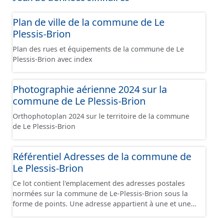
par un libellé de voie. Un tronçon appartient à une ou
deux communes. Un tronçon représente, le plus
Plan de ville de la commune de Le
souvent, le centre de la chaussée. Les tronçons de
voies sont topologiques : les extrémités d’un tronçon
Plessis-Brion
correspondent à des intersections ou des jonctions,
Plan des rues et équipements de la commune de Le
sauf dans le cas d'un chevauchement (cf paragraphe
Plessis-Brion avec index
suivant). Les tronçons gèrent les cas de chevauchement
grâce à l'attribut « Franchissement ». Dans le cas d'un
pont (franchissement d’un tronçon routier ou ferré) :
Photographie aérienne 2024 sur la
les tronçons se croisent sans se couper. Un tronçon
commune de Le Plessis-Brion
commence à une intersection ou une jonction et se
termine à une autre intersection ou une autre jonction
Orthophotoplan 2024 sur le territoire de la commune
sauf dans le cas d'une impasse. Une intersection ou
de Le Plessis-Brion
une jonction délimite : - un changement de
dénomination de la voie représentée ; - un changement
de code Fantoir ; - un changement du mode de
Référentiel Adresses de la commune de
circulation (automobile ou modes doux) ; - un
Le Plessis-Brion
changement de circulation (nombre de voies, ...) ; - un
Ce lot contient l'emplacement des adresses postales
changement de domanialité ou de gestionnaire ; - un
normées sur la commune de Le-Plessis-Brion sous la
changement de commune ; - une intersection avec un
forme de points. Une adresse appartient à une et une
autre tronçon situé au même niveau. L'ensemble des
seule voie. Une adresse appartient à une et une seule
modes sont représentés (route, chemin, piste cyclables,