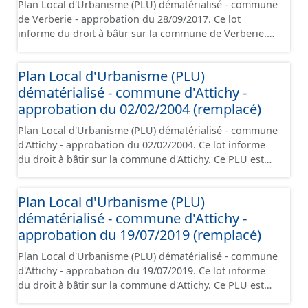
Plan Local d'Urbanisme (PLU) dématérialisé - commune
de Verberie - approbation du 28/09/2017. Ce lot
informe du droit à bâtir sur la commune de Verberie.
Ce PLU est numérisé conformément aux prescriptions
nationales du CNIG et contient les pièces
Plan Local d'Urbanisme (PLU)
administratives, le rapport de présentation, le PADD, le
dématérialisé - commune d'Attichy -
règlement (à l'exception des plans de zonages), les
annexes, les orientations d'aménagement et les
approbation du 02/02/2004 (remplacé)
données géographiques. Malgré l'attention portée à la
Plan Local d'Urbanisme (PLU) dématérialisé - commune
création de ces données, il est rappelé que seuls les
d'Attichy - approbation du 02/02/2004. Ce lot informe
documents papier font foi et sont opposables d'un
du droit à bâtir sur la commune d'Attichy. Ce PLU est
point de vue juridique.
numérisé conformément aux prescriptions nationales
du CNIG et contient les pièces administratives, le
Plan Local d'Urbanisme (PLU)
rapport de présentation, le PADD, le règlement (à
dématérialisé - commune d'Attichy -
l'exception des plans de zonages), les annexes, les
orientations d'aménagement et les données
approbation du 19/07/2019 (remplacé)
géographiques. Malgré l'attention portée à la création
Plan Local d'Urbanisme (PLU) dématérialisé - commune
de ces données, il est rappelé que seuls les documents
d'Attichy - approbation du 19/07/2019. Ce lot informe
papier font foi et sont opposables d'un point de vue
du droit à bâtir sur la commune d'Attichy. Ce PLU est
juridique.
numérisé conformément aux prescriptions nationales