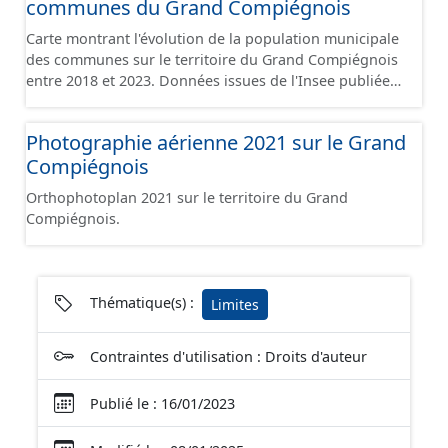
communes du Grand Compiégnois
Carte montrant l'évolution de la population municipale
des communes sur le territoire du Grand Compiégnois
entre 2018 et 2023. Données issues de l'Insee publiées
au 1er janvier 2026. Cette carte ne prend pas en compte
la période de transition dû au non recensement de
Photographie aérienne 2021 sur le Grand
l'année du COVID-19.
Compiégnois
Orthophotoplan 2021 sur le territoire du Grand
Compiégnois.
Thématique(s) :
Limites
Contraintes d'utilisation : Droits d'auteur
Publié le : 16/01/2023