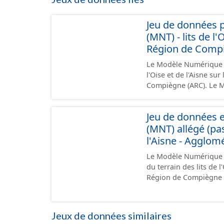
Jeu de données 
(MNT) - lits de l
Région de Compi
Le Modèle Numérique de
l'Oise et de l'Aisne sur
Compiègne (ARC). Le M
interpolation à partir 
(rivière, maison…) la gr
Jeu de données 
L'altimétrie a été obt
(MNT) allégé (pas 
de 10 cm (RMS Z=10cm
l'Aisne - Agglom
Le Modèle Numérique de
du terrain des lits de l
Région de Compiègne (
20m et filtré sur le bât
MNT LiDAR haute résol
L'altimétrie a été obt
Jeux de données similaires
de 10 cm (RMS Z=10cm