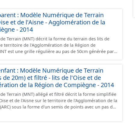
parent : Modèle Numérique de Terrain
'Oise et de l'Aisne - Agglomération de la
ègne - 2014
 Terrain (MNT) décrit la forme du terrain des lits de
 le territoire de l'Agglomération de la Région de
NT est une grille régulière au pas de 50cm générée par
des points « sol ». En cas d’absence de points « sol »
ille est calculée à partir des points sol les plus proches.
enfant : Modèle Numérique de Terrain
enue par un lever LIDAR le 06/03/2014 avec une précision
de 20m) et filtré - lits de l'Oise et de
).
ération de la Région de Compiègne - 2014
 Terrain (MNT) allégé et filtré décrit la forme simplifiée
'Oise et de l'Aisne sur le territoire de l'Agglomération de la
ARC) sous la forme d'un semis de points avec un pas de
i et les cours d'eau. Il est issu du ré-échantillonnage du
ution à 50cm par la méthode des plus proches voisins.
enue par un lever LIDAR le 06/03/2014 avec une précision
).