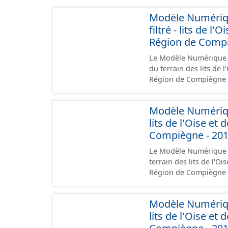
Modèle Numériqu
filtré - lits de l
Région de Compi
Le Modèle Numérique de
du terrain des lits de l
Région de Compiègne (
20m et filtré sur le bât
MNT LiDAR haute résol
Modèle Numérique
L'altimétrie a été obt
lits de l'Oise et
de 10 cm (RMS Z=10cm
Compiègne - 20
Le Modèle Numérique de
terrain des lits de l'Oi
Région de Compiègne (
5m. Il est issu du ré-échantillonnage du MNT LiDAR haute résolution à 50cm
par la méthode des plus proches voisins. L'
Modèle Numérique
LIDAR le 06/03/2014 a
lits de l'Oise et