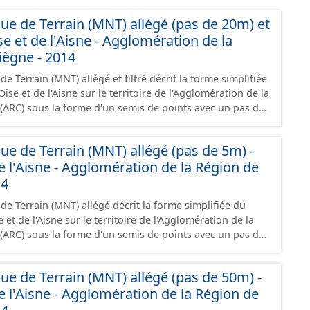
e de Terrain (MNT) allégé (pas de 20m) et
'Oise et de l'Aisne - Agglomération de la
ègne - 2014
 Terrain (MNT) allégé et filtré décrit la forme simplifiée
'Oise et de l'Aisne sur le territoire de l'Agglomération de la
ARC) sous la forme d'un semis de points avec un pas de
i et les cours d'eau. Il est issu du ré-échantillonnage du
ution à 50cm par la méthode des plus proches voisins.
 de Terrain (MNT) allégé (pas de 5m) -
enue par un lever LIDAR le 06/03/2014 avec une précision
 de l'Aisne - Agglomération de la Région de
).
14
 Terrain (MNT) allégé décrit la forme simplifiée du
se et de l'Aisne sur le territoire de l'Agglomération de la
ARC) sous la forme d'un semis de points avec un pas de
altimétrie a été obtenue par un lever
 de Terrain (MNT) allégé (pas de 50m) -
vec une précision de 10 cm (RMS Z=10cm).
 de l'Aisne - Agglomération de la Région de