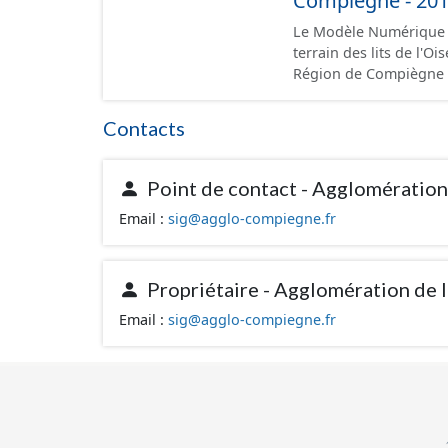
Compiègne - 20
Le Modèle Numérique de
terrain des lits de l'Oi
Région de Compiègne (
50m. Il est issu du ré
par la méthode des plu
Contacts
LIDAR le 06/03/2014 a
Point de contact - Agglomératio
Email :
sig@agglo-compiegne.fr
Propriétaire - Agglomération de
Email :
sig@agglo-compiegne.fr