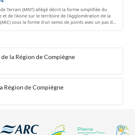
14
 Terrain (MNT) allégé décrit la forme simplifiée du
se et de l'Aisne sur le territoire de l'Agglomération de la
ARC) sous la forme d'un semis de points avec un pas de
-échantillonnage du MNT LiDAR haute résolution à 50cm
s proches voisins. L'altimétrie a été obtenue par un lever
vec une précision de 10 cm (RMS Z=10cm).
n de la Région de Compiègne
 la Région de Compiègne