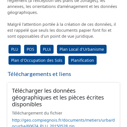
règlement (à l'exception des plans de zonages), les
annexes, les orientations d'aménagement et les données
géographiques.
Malgré l'attention portée à la création de ces données, il
est rappelé que seuls les documents papier font foi et
sont opposables d'un point de vue juridique.
PLU
POS
PLUi
Plan Local d'Urbanisme
Plan d'Occupation des Sols
Planification
Téléchargements et liens
Télécharger les données
géographiques et les pièces écrites
disponibles
Téléchargement du fichier
http://geo.compiegnois.fr/documents/metiers/urba/d
ocurba/60674_PLU_20150528.zip