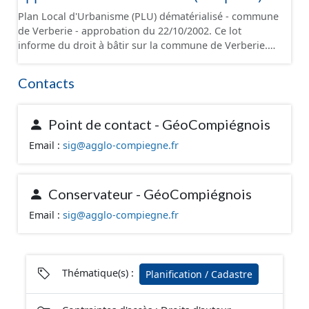
Plan Local d'Urbanisme (PLU) dématérialisé - commune
de Verberie - approbation du 22/10/2002. Ce lot
informe du droit à bâtir sur la commune de Verberie.
Ce PLU est numérisé conformément aux prescriptions
nationales du CNIG et contient les pièces
Contacts
administratives, le rapport de présentation, le PADD, le
règlement (à l'exception des plans de zonages), les
annexes, les orientations d'aménagement et les
Point de contact - GéoCompiégnois
données géographiques. Malgré l'attention portée à la
Email :
sig@agglo-compiegne.fr
création de ces données, il est rappelé que seuls les
documents papier font foi et sont opposables d'un
point de vue juridique.
Conservateur - GéoCompiégnois
Email :
sig@agglo-compiegne.fr
Thématique(s) :
Planification / Cadastre