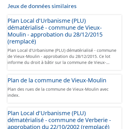
Jeux de données similaires
Plan Local d'Urbanisme (PLU)
dématérialisé - commune de Vieux-
Moulin - approbation du 28/12/2015
(remplacé)
Plan Local d'Urbanisme (PLU) dématérialisé - commune
de Vieux-Moulin - approbation du 28/12/2015. Ce lot
informe du droit à bâtir sur la commune de Vieux-
Moulin. Ce PLUi/PLU/POS/CC est numérisé
conformément aux prescriptions nationales du CNIG et
Plan de la commune de Vieux-Moulin
contient les pièces administratives, le rapport de
présentation, le PADD, le règlement (à l'exception des
Plan des rues de la commune de Vieux-Moulin avec
plans de zonages), les annexes, les orientations
index.
d'aménagement et les données géographiques. Malgré
l'attention portée à la création de ces données, il est
rappelé que seuls les documents papier font foi et sont
Plan Local d'Urbanisme (PLU)
opposables d'un point de vue juridique.
dématérialisé - commune de Verberie -
approbation du 22/10/2002 (remplacé)