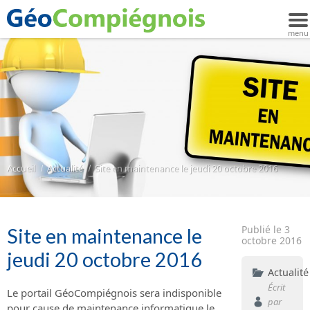
Accueil
Actualité
Site en maintenance le jeudi 20 octobre 2016
Publié le 3
Site en maintenance le
octobre 2016
jeudi 20 octobre 2016
Actualité
Écrit
Le portail GéoCompiégnois sera indisponible
par
pour cause de maintenance informatique le