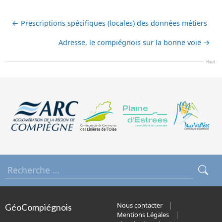
←
Prescriptions spécifiques (locales) des données métiers
Adresse, le compiégnois sur la bonne voie
→
Haut
Nous contacter
GéoCompiégnois
Mentions Légales