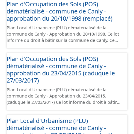
Plan d'Occupation des Sols (POS)
dématérialisé - commune de Canly -
approbation du 20/10/1998 (remplacé)
Plan Local d'Urbanisme (PLU) dématérialisé de la
commune de Canly - Approbation du 20/10/1998. Ce lot
informe du droit à bâtir sur la commune de Canly. Ce
PLUi/PLU/POS/CC est numérisé conformément aux
prescriptions nationales du CNIG et contient les pièces
Plan d'Occupation des Sols (POS)
administratives, le rapport de présentation, le PADD, le
dématérialisé - commune de Canly -
règlement (à l'exception des plans de zonages), les
annexes, les orientations d'aménagement et les données
approbation du 23/04/2015 (caduque le
géographiques. Malgré l'attention portée à la création
27/03/2017)
de ces données, il est rappelé que seuls les documents
Plan Local d'Urbanisme (PLU) dématérialisé de la
papier font foi et sont opposables d'un point de vue
commune de Canly - Approbation du 23/04/2015.
juridique.
(caduque le 27/03/2017) Ce lot informe du droit à bâtir
sur la commune de Canly. Ce PLUi/PLU/POS/CC est
numérisé conformément aux prescriptions nationales
Plan Local d'Urbanisme (PLU)
du CNIG et contient les pièces administratives, le rapport
dématérialisé - commune de Canly -
de présentation, le PADD, le règlement (à l'exception des
plans de zonages), les annexes, les orientations