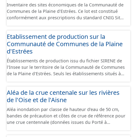
Inventaire des sites économiques de la Communauté de
Communes de la Plaine d'Estrées. Ce lot est constitué
conformément aux prescriptions du standard CNIG Sites
Économiques et fourni au format GeoPackage et
GeoJson.
Etablissement de production sur la
Communauté de Communes de la Plaine
d'Estrées
Établissements de production issu du fichier SIRENE de
l'Insee sur le territoire de la Communauté de Communes
de la Plaine d'Estrées. Seuls les établissements situés à
l'intérieur d'un site économique sont téléchargeables au
format GeoPackage et GeoJson et structurés
Aléa de la crue centenale sur les rivières
conformément aux prescriptions du standard CNIG Sites
de l'Oise et de l'Aisne
Économiques. Ce lot ne contient pas la référence aux
terrains à vocation économique à ce jour. Il est filtré au-
Aléa inondation par classe de hauteur d'eau de 50 cm,
delà des prescriptions du CNIG se limitant aux SCI.
bandes de précaution et côtes de crue de référence pour
une crue centennale (données issues du Porté à
Connaissance 2025) découpés sur le territoire des
communes du Grand Compiégnois.