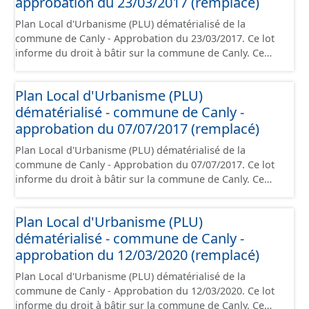
approbation du 23/03/2017 (remplacé)
d'aménagement et les données géographiques. Malgré
Plan Local d'Urbanisme (PLU) dématérialisé de la
l'attention portée à la création de ces données, il est
commune de Canly - Approbation du 23/03/2017. Ce lot
rappelé que seuls les documents papier font foi et sont
informe du droit à bâtir sur la commune de Canly. Ce
opposables d'un point de vue juridique.
PLUi/PLU/POS/CC est numérisé conformément aux
prescriptions nationales du CNIG et contient les pièces
Plan Local d'Urbanisme (PLU)
administratives, le rapport de présentation, le PADD, le
dématérialisé - commune de Canly -
règlement, les annexes, les orientations d'aménagement
et les données géographiques. Malgré l'attention portée
approbation du 07/07/2017 (remplacé)
à la création de ces données, il est rappelé que seuls les
Plan Local d'Urbanisme (PLU) dématérialisé de la
documents papier font foi et sont opposables d'un point
commune de Canly - Approbation du 07/07/2017. Ce lot
de vue juridique.
informe du droit à bâtir sur la commune de Canly. Ce
PLUi/PLU/POS/CC est numérisé conformément aux
prescriptions nationales du CNIG et contient les pièces
Plan Local d'Urbanisme (PLU)
administratives, le rapport de présentation, le PADD, le
dématérialisé - commune de Canly -
règlement, les annexes, les orientations d'aménagement
et les données géographiques. Malgré l'attention portée
approbation du 12/03/2020 (remplacé)
à la création de ces données, il est rappelé que seuls les
Plan Local d'Urbanisme (PLU) dématérialisé de la
documents papier font foi et sont opposables d'un point
commune de Canly - Approbation du 12/03/2020. Ce lot
de vue juridique.
informe du droit à bâtir sur la commune de Canly. Ce