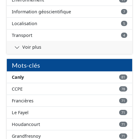
Information géoscientifique
7
Localisation
5
Transport
4
Voir plus
Mots-clés
Canly
81
CCPE
78
Francières
71
Le Fayel
71
Houdancourt
71
Grandfresnoy
71