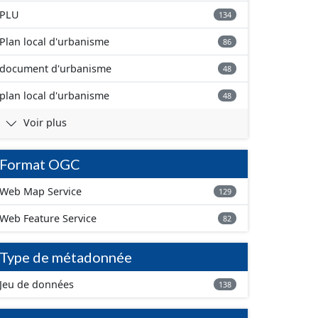
PLU
134
Plan local d'urbanisme
86
document d'urbanisme
48
plan local d'urbanisme
48
Voir plus
Format OGC
Web Map Service
129
Web Feature Service
82
Type de métadonnée
Jeu de données
138