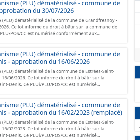
anisme (PLU) dématérialisé - commune de
 les orientations d'aménagement et les données
pprobation du 30/07/2026
documents papier font foi et sont opposables d'un point
e (PLU) dématérialisé de la commune de Grandfresnoy -
r la commune de
s du CNIG et contient les pièces administratives, le
, le PADD, le règlement, les annexes, les orientations
anisme (PLU) dématérialisé - commune de
phiques. Malgré l'attention portée à la
, il est rappelé que seuls les documents papier font foi
nis - approbation du 16/06/2026
n point de vue juridique.
 (PLU) dématérialisé de la commune de Estrées-Saint-
rme du droit à bâtir sur la
U/POS/CC est numérisé
riptions nationales du CNIG et contient les pièces
port de présentation, le PADD, le règlement, les annexes,
anisme (PLU) dématérialisé - commune de
gement et les données géographiques. Malgré
création de ces données, il est rappelé que seuls les
nis - approbation du 16/02/2023 (remplacé)
foi et sont opposables d'un point de vue juridique.
 (PLU) dématérialisé de la commune de Estrées-Saint-
rme du droit à bâtir sur la
U/POS/CC est numérisé