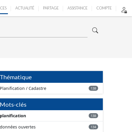
ICES
ACTUALITÉ
PARTAGE
ASSISTANCE
COMPTE
Thématique
Planification / Cadastre
138
Mots-clés
planification
138
données ouvertes
134