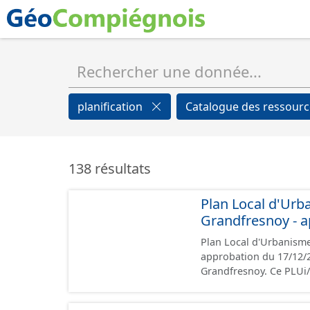
planification
Catalogue des ressour
138 résultats
Plan Local d'Urb
Grandfresnoy - a
Plan Local d'Urbanism
approbation du 17/12/2024 Ce lot informe du droit à bâtir sur 
Grandfresnoy. Ce PLU
prescriptions nationale
rapport de présentation