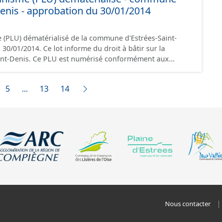
Denis - approbation du 30/01/2014
création de ces données, il est rappelé que seuls les
foi et sont opposables d'un point de vue juridique.
 (PLU) dématérialisé de la commune d'Estrées-Saint-
me du droit à bâtir sur la
isé conformément aux
s du CNIG et contient les pièces administratives, le
, le PADD, le règlement (à l'exception des plans de
5
...
13
14
 les orientations d'aménagement et les données
documents papier font foi et sont opposables d'un point
Nous contacter