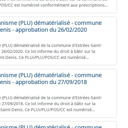
ontient les pièces administratives, le rapport de
le règlement, les annexes, les orientations
banisme (PLU) dématérialisé - commune
phiques. Malgré l'attention portée à la
Denis - approbation du 26/02/2020
, il est rappelé que seuls les documents papier font foi
n point de vue juridique.
 (PLU) dématérialisé de la commune d'Estrées-Saint-
me du droit à bâtir sur la
POS/CC est numérisé
riptions nationales du CNIG et contient les pièces
port de présentation, le PADD, le règlement, les annexes,
banisme (PLU) dématérialisé - commune
gement et les données géographiques. Malgré
Denis - approbation du 27/09/2018
création de ces données, il est rappelé que seuls les
foi et sont opposables d'un point de vue juridique.
 (PLU) dématérialisé de la commune d'Estrées-Saint-
rme du droit à bâtir sur la
/PLU/POS/CC est numérisé
riptions nationales du CNIG et contient les pièces
port de présentation, le PADD, le règlement, les annexes,
banisme (PLU) dématérialisé - commune
gement et les données géographiques. Malgré