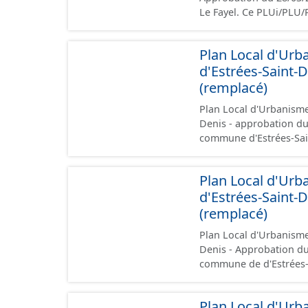
Le Fayel. Ce PLUi/PLU/POS/CC est numérisé conformément aux prescriptions
nationales du CNIG et c
présentation, le PADD, 
Plan Local d'Ur
d'aménagement et les données géogra
d'Estrées-Saint-
création de ces données
et sont opposables d'u
(remplacé)
Plan Local d'Urbanisme
Denis - approbation du 26/02/2020. Ce lot infor
commune d'Estrées-Saint-Denis. Ce PLUi/PLU/
conformément aux presc
administratives, le rap
Plan Local d'Ur
les orientations d'aména
d'Estrées-Saint-
l'attention portée à la 
documents papier font 
(remplacé)
Plan Local d'Urbanisme
Denis - Approbation du 27/09/2018. Ce lot info
commune de d'Estrées-Saint-Denis. Ce PLUi
conformément aux presc
administratives, le rap
Plan Local d'Ur
les orientations d'aména