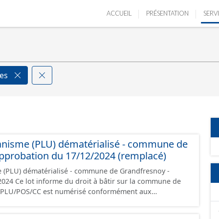
ACCUEIL
PRÉSENTATION
SERV
ces
anisme (PLU) dématérialisé - commune de
pprobation du 17/12/2024 (remplacé)
e (PLU) dématérialisé - commune de Grandfresnoy -
la commune de
i/PLU/POS/CC est numérisé conformément aux
s du CNIG et contient les pièces administratives, le
, le PADD, le règlement (à l'exception des plans de