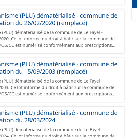
riptions nationales du CNIG et contient les pièces
port de présentation, le PADD, le règlement, les annexes,
anisme (PLU) dématérialisé - commune de
gement et les données géographiques. Malgré
création de ces données, il est rappelé que seuls les
bation du 26/02/2020 (remplacé)
foi et sont opposables d'un point de vue juridique.
 (PLU) dématérialisé de la commune de Le Fayel -
r la commune de
ontient les pièces administratives, le rapport de
le règlement (à l'exception des plans de zonages), les
anisme (PLU) dématérialisé - commune de
ions d'aménagement et les données géographiques.
bation du 15/09/2003 (remplacé)
ée à la création de ces données, il est rappelé que seuls
nt foi et sont opposables d'un point de vue juridique.
 (PLU) dématérialisé de la commune de Le Fayel -
 la commune de
ontient les pièces administratives, le rapport de
le règlement (à l'exception des plans de zonages), les
anisme (PLU) dématérialisé - commune de
ions d'aménagement et les données géographiques.
bation du 28/03/2024
ée à la création de ces données, il est rappelé que seuls
nt foi et sont opposables d'un point de vue juridique.
 (PLU) dématérialisé de la commune de Le Fayel -
r la commune de