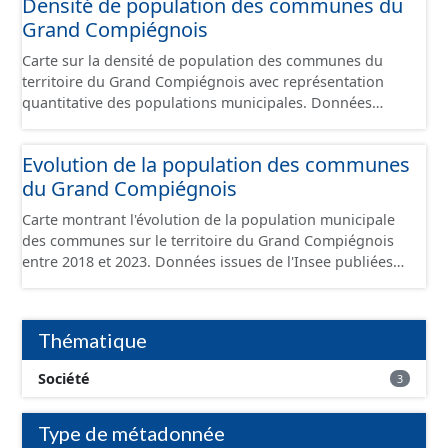
Densité de population des communes du
Grand Compiégnois
Carte sur la densité de population des communes du
territoire du Grand Compiégnois avec représentation
quantitative des populations municipales. Données
issues de l'Insee publiées au 1er janvier 2026
Evolution de la population des communes
du Grand Compiégnois
Carte montrant l'évolution de la population municipale
des communes sur le territoire du Grand Compiégnois
entre 2018 et 2023. Données issues de l'Insee publiées
au 1er janvier 2026. Cette carte ne prend pas en compte
la période de transition dû au non recensement de
l'année du COVID-19.
Thématique
Société
3
Type de métadonnée