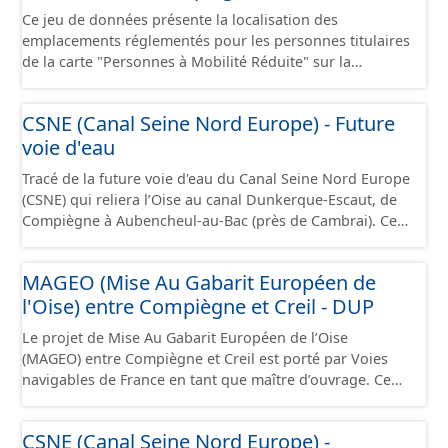
Ce jeu de données présente la localisation des
emplacements réglementés pour les personnes titulaires
de la carte "Personnes à Mobilité Réduite" sur la
commune de Compiègne.
CSNE (Canal Seine Nord Europe) - Future
voie d'eau
Tracé de la future voie d'eau du Canal Seine Nord Europe
(CSNE) qui reliera l’Oise au canal Dunkerque-Escaut, de
Compiègne à Aubencheul-au-Bac (près de Cambrai). Ce
canal à grand gabarit européen permettra d'accueillir
des bateaux d’une longueur allant jusque 185 mètres et
MAGEO (Mise Au Gabarit Européen de
jusque 11,40 mètres de large, pouvant contenir 4 400
l'Oise) entre Compiègne et Creil - DUP
tonnes de marchandises, soit l'équivalent de 220
camions. Cette ressource est disponible uniquement sur
Le projet de Mise Au Gabarit Européen de l’Oise
la partie du sud CSNE.
(MAGEO) entre Compiègne et Creil est porté par Voies
navigables de France en tant que maître d’ouvrage. Ce
projet a pour objectif de garantir un mouillage de 4
mètres (contre 3 mètres aujourd’hui) entre Compiègne et
CSNE (Canal Seine Nord Europe) -
Creil, afin d’accueillir des convois gabarit européen Vb