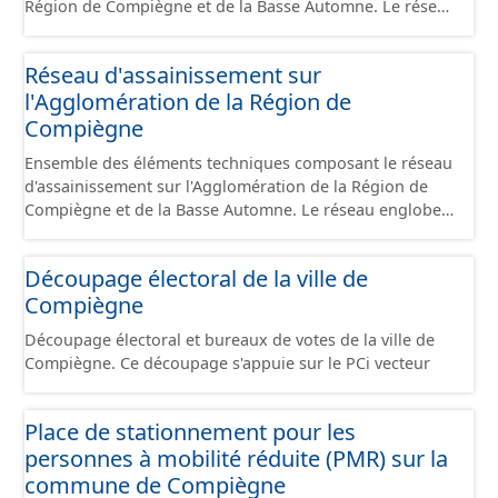
Région de Compiègne et de la Basse Automne. Le réseau
comprend les canalisations, branchements et ouvrages
fonctionnels du réseau (vanne, réservoir, regard,
Réseau d'assainissement sur
opercule, plaque pleine, té, réduction, ventouse ...).
l'Agglomération de la Région de
Compiègne
Ensemble des éléments techniques composant le réseau
d'assainissement sur l'Agglomération de la Région de
Compiègne et de la Basse Automne. Le réseau englobe à
la fois le réseau séparatif (eau usée, eau pluviale) et le
réseau unitaire. Il comprend les canalisations,
Découpage électoral de la ville de
branchements et ouvrages fonctionnels (regard, station,
Compiègne
poste de refoulement, vanne, décharge, dessableur,
clapet ...).
Découpage électoral et bureaux de votes de la ville de
Compiègne. Ce découpage s'appuie sur le PCi vecteur
Place de stationnement pour les
personnes à mobilité réduite (PMR) sur la
commune de Compiègne