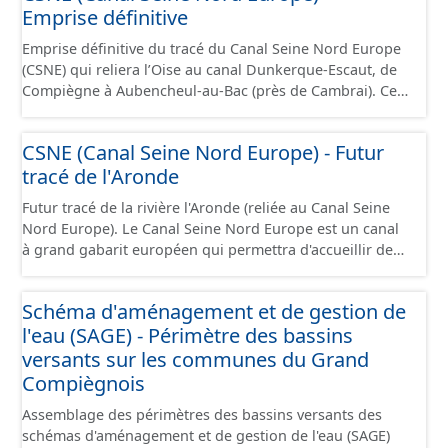
Emprise définitive
transportant jusqu’à 4 400 tonnes de marchandises. Ce
projet se situe au débouché sud du canal Seine-Nord
Emprise définitive du tracé du Canal Seine Nord Europe
Europe, maillon central de la liaison fluviale Seine-
(CSNE) qui reliera l’Oise au canal Dunkerque-Escaut, de
Escaut. Il s’étend sur 42 kilomètres de linéaire, depuis le
Compiègne à Aubencheul-au-Bac (près de Cambrai). Ce
pont SNCF de Compiègne jusqu’à l’écluse de Creil, et
canal à grand gabarit européen permettra d'accueillir
traverse 22 communes dans le département de l’Oise.
des bateaux d’une longueur allant jusque 185 mètres et
Cette ressource contient le périmètre de la déclaration
CSNE (Canal Seine Nord Europe) - Futur
jusque 11,40 mètres de large, pouvant contenir 4 400
d'utilité publique (DUP).
tracé de l'Aronde
tonnes de marchandises, soit l'équivalent de 220
camions. Cette ressource est disponible uniquement sur
Futur tracé de la rivière l'Aronde (reliée au Canal Seine
la partie du sud CSNE.
Nord Europe). Le Canal Seine Nord Europe est un canal
à grand gabarit européen qui permettra d'accueillir des
bateaux d’une longueur allant jusque 185 mètres et
jusque 11,40 mètres de large, pouvant contenir 4 400
Schéma d'aménagement et de gestion de
tonnes de marchandises, soit l'équivalent de 220
l'eau (SAGE) - Périmètre des bassins
camions. Il reliera l’Oise au canal Dunkerque-Escaut, de
Compiègne à Aubencheul-au-Bac (près de Cambrai).
versants sur les communes du Grand
Compiègnois
Assemblage des périmètres des bassins versants des
schémas d'aménagement et de gestion de l'eau (SAGE)