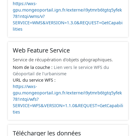
https://wxs-
gpu.mongeoportail.ign.fr/externe/i9ytmrb6tgtq5yfek
781ntqi/wms/v?
SERVICE=WMS&VERSION=1.3.0&REQUEST=GetCapabi
lities
Web Feature Service
Service de récupération d'objets géographiques.
Nom de la couche :
Lien vers le service WFS du
Géoportail de l'urbanisme
URL du service WFS :
https://wxs-
gpu.mongeoportail.ign.fr/externe/i9ytmrb6tgtq5yfek
781ntqi/wfs?
SERVICE=WFS&VERSION=1.1.0&REQUEST=GetCapabili
ties
Télécharger les données