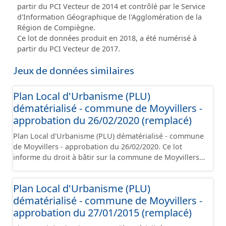
partir du PCI Vecteur de 2014 et contrôlé par le Service
d'Information Géographique de l'Agglomération de la
Région de Compiègne.
Ce lot de données produit en 2018, a été numérisé à
partir du PCI Vecteur de 2017.
Jeux de données similaires
Plan Local d'Urbanisme (PLU)
dématérialisé - commune de Moyvillers -
approbation du 26/02/2020 (remplacé)
Plan Local d'Urbanisme (PLU) dématérialisé - commune
de Moyvillers - approbation du 26/02/2020. Ce lot
informe du droit à bâtir sur la commune de Moyvillers.
Ce PLUi/PLU/POS/CC est numérisé conformément aux
prescriptions nationales du CNIG et contient les pièces
Plan Local d'Urbanisme (PLU)
administratives, le rapport de présentation, le PADD, le
dématérialisé - commune de Moyvillers -
règlement (à l'exception des plans de zonages), les
annexes, les orientations d'aménagement et les
approbation du 27/01/2015 (remplacé)
données géographiques. Malgré l'attention portée à la