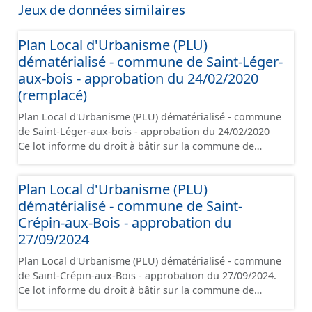
Jeux de données similaires
Plan Local d'Urbanisme (PLU)
dématérialisé - commune de Saint-Léger-
aux-bois - approbation du 24/02/2020
(remplacé)
Plan Local d'Urbanisme (PLU) dématérialisé - commune
de Saint-Léger-aux-bois - approbation du 24/02/2020
Ce lot informe du droit à bâtir sur la commune de
Saint-Léger-aux-bois. Ce PLUi/PLU/POS/CC est
numérisé conformément aux prescriptions nationales
Plan Local d'Urbanisme (PLU)
du CNIG et contient les pièces administratives, le
dématérialisé - commune de Saint-
rapport de présentation, le PADD, le règlement (à
l'exception des plans de zonages), les annexes, les
Crépin-aux-Bois - approbation du
orientations d'aménagement et les données
27/09/2024
géographiques. Malgré l'attention portée à la création
Plan Local d'Urbanisme (PLU) dématérialisé - commune
de ces données, il est rappelé que seuls les documents
de Saint-Crépin-aux-Bois - approbation du 27/09/2024.
papier font foi et sont opposables d'un point de vue
Ce lot informe du droit à bâtir sur la commune de
juridique.
Saint-Crépin-aux-Bois. Ce PLUi/PLU/POS/CC est