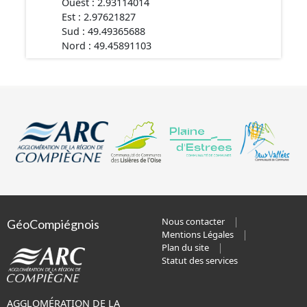
Ouest : 2.93114014
Est : 2.97621827
Sud : 49.49365688
Nord : 49.45891103
Nous contacter
GéoCompiégnois
Mentions Légales
Plan du site
Statut des services
AGGLOMÉRATION DE LA