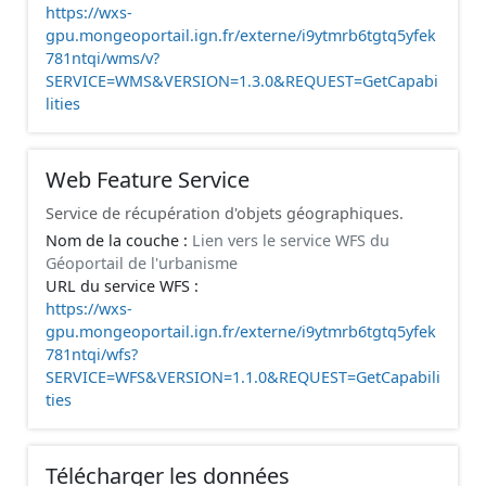
https://wxs-
gpu.mongeoportail.ign.fr/externe/i9ytmrb6tgtq5yfek
781ntqi/wms/v?
SERVICE=WMS&VERSION=1.3.0&REQUEST=GetCapabi
lities
Web Feature Service
Service de récupération d'objets géographiques.
Nom de la couche :
Lien vers le service WFS du
Géoportail de l'urbanisme
URL du service WFS :
https://wxs-
gpu.mongeoportail.ign.fr/externe/i9ytmrb6tgtq5yfek
781ntqi/wfs?
SERVICE=WFS&VERSION=1.1.0&REQUEST=GetCapabili
ties
Télécharger les données