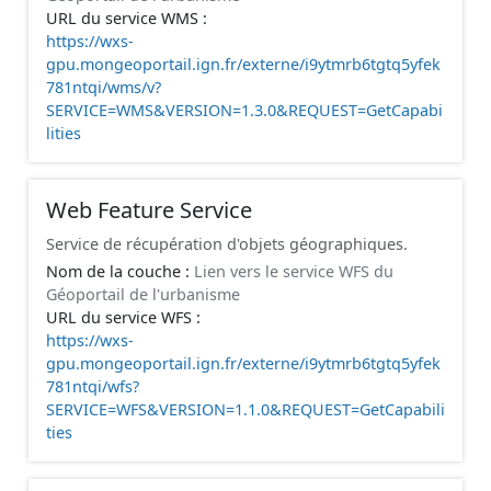
URL du service WMS :
https://wxs-
gpu.mongeoportail.ign.fr/externe/i9ytmrb6tgtq5yfek
781ntqi/wms/v?
SERVICE=WMS&VERSION=1.3.0&REQUEST=GetCapabi
lities
Web Feature Service
Service de récupération d'objets géographiques.
Nom de la couche :
Lien vers le service WFS du
Géoportail de l'urbanisme
URL du service WFS :
https://wxs-
gpu.mongeoportail.ign.fr/externe/i9ytmrb6tgtq5yfek
781ntqi/wfs?
SERVICE=WFS&VERSION=1.1.0&REQUEST=GetCapabili
ties