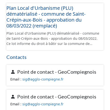
numérisé conformément aux prescriptions nationales
Plan Local d'Urbanisme (PLU)
du CNIG et contient les pièces administratives, le
dématérialisé - commune de Saint-
rapport de présentation, le PADD, le règlement (à
l'exception des plans de zonages), les annexes, les
Crépin-aux-Bois - approbation du
orientations d'aménagement et les données
08/03/2022 (remplacé)
géographiques. Malgré l'attention portée à la création
Plan Local d'Urbanisme (PLU) dématérialisé - commune
de ces données, il est rappelé que seuls les documents
de Saint-Crépin-aux-Bois - approbation du 08/03/2022.
papier font foi et sont opposables d'un point de vue
Ce lot informe du droit à bâtir sur la commune de
juridique.
Saint-Crépin-aux-Bois. Ce PLUi/PLU/POS/CC est
numérisé conformément aux prescriptions nationales
Contacts
du CNIG et contient les pièces administratives, le
rapport de présentation, le PADD, le règlement (à
l'exception des plans de zonages), les annexes, les
Point de contact - GeoCompiegnois
orientations d'aménagement et les données
Email :
sig@agglo-compiegne.fr
géographiques. Malgré l'attention portée à la création
de ces données, il est rappelé que seuls les documents
papier font foi et sont opposables d'un point de vue
juridique.
Point de contact - GeoCompiegnois
Email :
sig@agglo-compiegne.fr