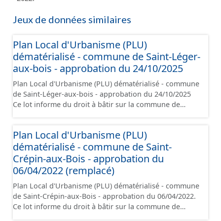
Jeux de données similaires
Plan Local d'Urbanisme (PLU)
dématérialisé - commune de Saint-Léger-
aux-bois - approbation du 24/10/2025
Plan Local d'Urbanisme (PLU) dématérialisé - commune
de Saint-Léger-aux-bois - approbation du 24/10/2025
Ce lot informe du droit à bâtir sur la commune de
Saint-Léger-aux-bois. Ce PLUi/PLU/POS/CC est
numérisé conformément aux prescriptions nationales
Plan Local d'Urbanisme (PLU)
du CNIG et contient les pièces administratives, le
dématérialisé - commune de Saint-
rapport de présentation, le PADD, le règlement (à
l'exception des plans de zonages), les annexes, les
Crépin-aux-Bois - approbation du
orientations d'aménagement et les données
06/04/2022 (remplacé)
géographiques. Malgré l'attention portée à la création
Plan Local d'Urbanisme (PLU) dématérialisé - commune
de ces données, il est rappelé que seuls les documents
de Saint-Crépin-aux-Bois - approbation du 06/04/2022.
papier font foi et sont opposables d'un point de vue
Ce lot informe du droit à bâtir sur la commune de
juridique.
Saint-Crépin-aux-Bois. Ce PLUi/PLU/POS/CC est