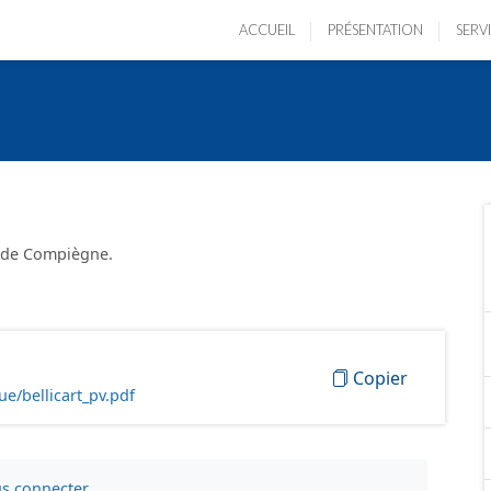
ACCUEIL
PRÉSENTATION
SERV
le de Compiègne.
Copier
e/bellicart_pv.pdf
s connecter
.