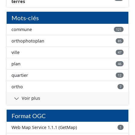
terres
Mots-clés
commune
121
orthophotoplan
85
ville
47
plan
46
quartier
12
ortho
7
Voir plus
Format OGC
Web Map Service 1.1.1 (GetMap)
1