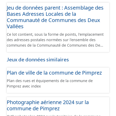
Jeu de données parent : Assemblage des
Bases Adresses Locales de la
Communauté de Communes des Deux
Vallées
Ce lot contient, sous la forme de points, l'emplacement
des adresses postales normées sur l'ensemble des
communes de la Communauté de Communes des Deux
Vallées. Une adresse appartient à une et une seule
voie. Une adresse appartient à une et une seule
Jeux de données similaires
commune. Une adresse se situe sur le territoire de la
commune de la voie à laquelle elle appartient.
Plan de ville de la commune de Pimprez
Certaines particularités locales peuvent néanmoins
exister. Une adresse est unique. Dans la mesure du
Plan des rues et équipements de la commune de
possible, une adresse se situe dans la parcelle
Pimprez avec index
cadastrale correspondante et devant l’entrée du
bâtiment concerné (quand cette information est
connue). A défaut de connaître l’entrée, l’adresse est
Photographie aérienne 2024 sur la
placée sur la parcelle correspondante et positionnée en
commune de Pimprez
cohérence avec les adresses voisines ou sur le
bâtiment. Certaines positions peuvent être localisées à