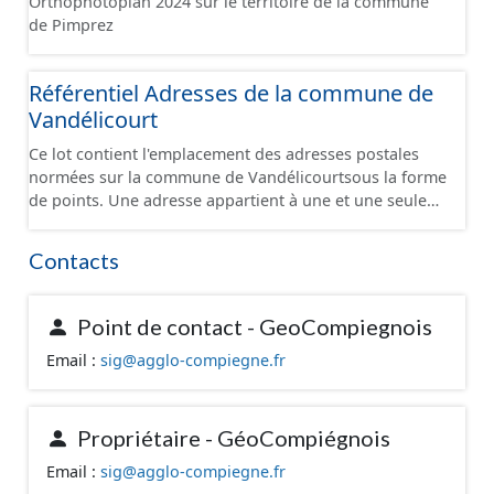
Orthophotoplan 2024 sur le territoire de la commune
la délivrance postale. Malgré l'attention portée à la
de Pimprez
création de ces données, une adresse est soumise à
une déclaration de la commune. Il se peut que des
Référentiel Adresses de la commune de
adresses ne soient pas encore intégrées dans cette
base de données.
Vandélicourt
Ce lot contient l'emplacement des adresses postales
normées sur la commune de Vandélicourtsous la forme
de points. Une adresse appartient à une et une seule
voie. Une adresse appartient à une et une seule
commune. Une adresse se situe sur le territoire de la
Contacts
commune de la voie à laquelle elle appartient.
Certaines particularités locales peuvent néanmoins
exister. Une adresse est unique. Dans la mesure du
Point de contact - GeoCompiegnois
possible, une adresse se situe dans la parcelle
Email :
sig@agglo-compiegne.fr
cadastrale correspondante et devant l’entrée du
bâtiment concerné (quand cette information est
connue). A défaut de connaître l’entrée, l’adresse est
placée sur la parcelle correspondante et positionnée en
Propriétaire - GéoCompiégnois
cohérence avec les adresses voisines ou sur le
Email :
sig@agglo-compiegne.fr
bâtiment. Certaines positions peuvent être localisées à