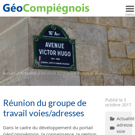
Accueil
Actualité
Réunion du groupe de travail voies/adresses
Publié le 5
Réunion du groupe de
octobre 2017
travail voies/adresses
Actualité
adresse
,
Dans le cadre du développement du portail
voie
GéoCompiégnois, la connaissance, la gestion