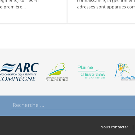
segments) sur les 61
connaissance, la gestion et 
te première…
adresses sont apparues co
Nous contacter