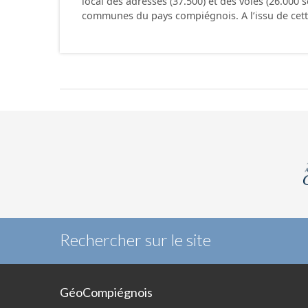
local des adresses (37.500) et des voies (26.000 
communes du pays compiégnois. A l’issu de cet
Rechercher sur le site
GéoCompiégnois