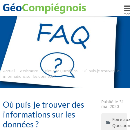
Accueil
Assistance
Foire aux Questions
Où puis-je trouver des
informations sur les données ?
Publié le 31
Où puis-je trouver des
mai 2020
informations sur les
Foire au
données ?
Questio