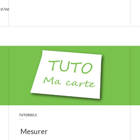
ice/wmts…
TUTORIELS
Mesurer