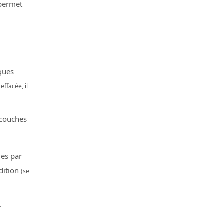
 permet
ques
effacée, il
 couches
les par
dition
(se
.