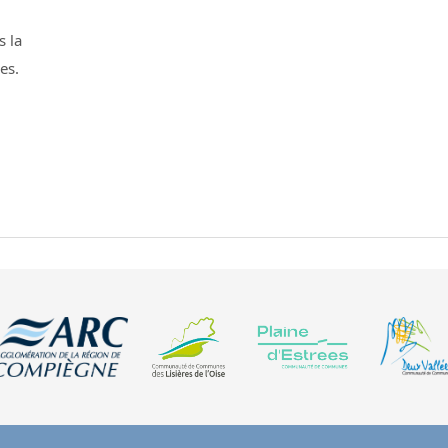
s la
es.