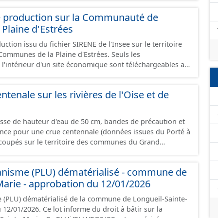
e production sur la Communauté de
Plaine d'Estrées
ction issu du fichier SIRENE de l'Insee sur le territoire
nes de la Plaine d'Estrées. Seuls les
 l'intérieur d'un site économique sont téléchargeables au
GeoJson et structurés conformément aux prescriptions
 Économiques. Ce lot ne contient pas la référence aux
ntenale sur les rivières de l'Oise et de
omique à ce jour. Il est filtré au-delà des prescriptions
 SCI.
asse de hauteur d'eau de 50 cm, bandes de précaution et
ence pour une crue centennale (données issues du Porté à
coupés sur le territoire des communes du Grand
anisme (PLU) dématérialisé - commune de
Marie - approbation du 12/01/2026
 (PLU) dématérialisé de la commune de Longueil-Sainte-
rme du droit à bâtir sur la