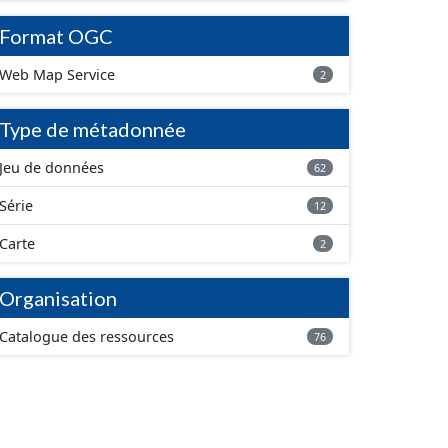
Format OGC
Web Map Service
2
Type de métadonnée
Jeu de données
62
Série
12
Carte
2
Organisation
Catalogue des ressources
76