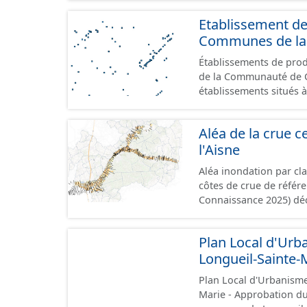
Etablissement d
Communes de la 
Établissements de produ
de la Communauté de Commu
établissements situés à
format GeoPackage et 
du standard CNIG Sites
Aléa de la crue ce
terrains à vocation écon
l'Aisne
du CNIG se limitant aux
Aléa inondation par cl
côtes de crue de référ
Connaissance 2025) dé
Compiégnois.
Plan Local d'Urb
Longueil-Sainte-
Plan Local d'Urbanisme
Marie - Approbation du 12/01/2026. Ce lot info