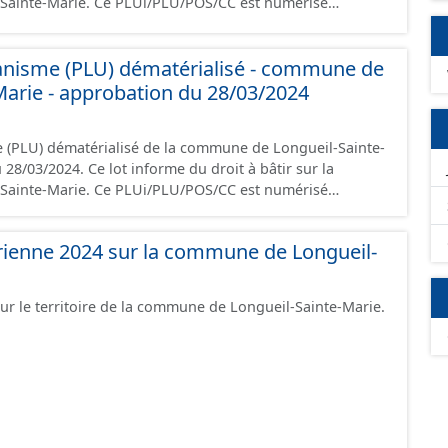
i/PLU/POS/CC est numérisé
riptions nationales du CNIG et contient les pièces
port de présentation, le PADD, le règlement, les annexes,
anisme (PLU) dématérialisé - commune de
gement et les données géographiques. Malgré
création de ces données, il est rappelé que seuls les
Marie - approbation du 28/03/2024
foi et sont opposables d'un point de vue juridique.
 (PLU) dématérialisé de la commune de Longueil-Sainte-
rme du droit à bâtir sur la
i/PLU/POS/CC est numérisé
riptions nationales du CNIG et contient les pièces
port de présentation, le PADD, le règlement, les annexes,
rienne 2024 sur la commune de Longueil-
gement et les données géographiques. Malgré
création de ces données, il est rappelé que seuls les
foi et sont opposables d'un point de vue juridique.
r le territoire de la commune de Longueil-Sainte-Marie.