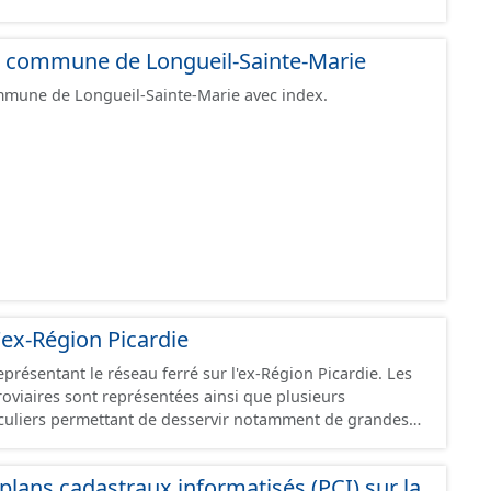
 la commune de Longueil-Sainte-Marie
mmune de Longueil-Sainte-Marie avec index.
'ex-Région Picardie
eprésentant le réseau ferré sur l'ex-Région Picardie. Les
rroviaires sont représentées ainsi que plusieurs
uliers permettant de desservir notamment de grandes
ines voies représentées sont désaffectées mais sont
présentes sur le terrain.
lans cadastraux informatisés (PCI) sur la