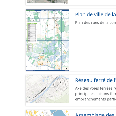
Plan de ville de
Plan des rues de la co
Réseau ferré de l
Axe des voies ferrées r
principales liaisons fe
embranchements partic
zones d'activité. Certa
toujours physiquement 
Assemblage des p