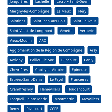
Jonquières
Lachelle
Lacroix-Saint-Ouen
Margny-lès-Compiègne
Le Meux
Néry
Saintines
Saint-Jean-aux-Bois
Saint-Sauveur
Saint-Vaast-de-Longmont
Venette
Verberie
Vieux-Moulin
ARC
Agglomération de la Région de Compiègne
Arsy
Avrigny
Bailleul-le-Soc
Blincourt
Canly
Chevrières
Choisy-la-Victoire
Épineuse
Estrées-Saint-Denis
Le Fayel
Francières
Grandfresnoy
Hémévillers
Houdancourt
Longueil-Sainte-Marie
Montmartin
Moyvillers
Remy
Rivecourt
CCPE