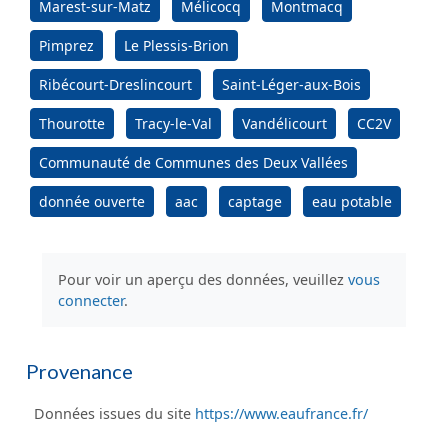
Marest-sur-Matz
Mélicocq
Montmacq
Pimprez
Le Plessis-Brion
Ribécourt-Dreslincourt
Saint-Léger-aux-Bois
Thourotte
Tracy-le-Val
Vandélicourt
CC2V
Communauté de Communes des Deux Vallées
donnée ouverte
aac
captage
eau potable
Pour voir un aperçu des données, veuillez
vous
connecter
.
Provenance
Données issues du site
https://www.eaufrance.fr/