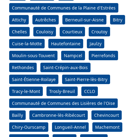
Communauté de Communes de la Plaine d'Estrées
Attichy
Autrêches
Berneuil-sur-Aisne
Bitry
Chelles
Couloisy
Courtieux
Croutoy
Cuise-la-Motte
Hautefontaine
Jaulzy
Moulin-sous-Touvent
Nampcel
Pierrefonds
Rethondes
Saint-Crépin-aux-Bois
Saint-Étienne-Roilaye
Saint-Pierre-lès-Bitry
Tracy-le-Mont
Trosly-Breuil
CCLO
Communauté de Communes des Lisières de l'Oise
Bailly
Cambronne-lès-Ribécourt
Chevincourt
Chiry-Ourscamp
Longueil-Annel
Machemont