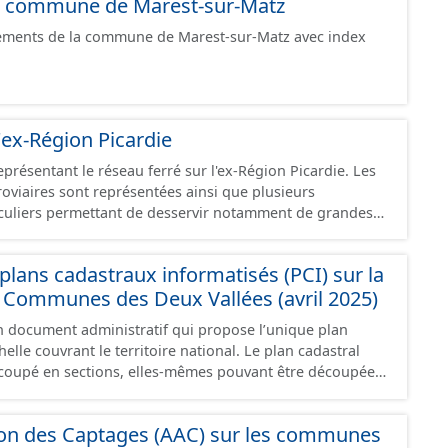
 la commune de Marest-sur-Matz
pements de la commune de Marest-sur-Matz avec index
'ex-Région Picardie
eprésentant le réseau ferré sur l'ex-Région Picardie. Les
rroviaires sont représentées ainsi que plusieurs
uliers permettant de desservir notamment de grandes
ines voies représentées sont désaffectées mais sont
présentes sur le terrain.
lans cadastraux informatisés (PCI) sur la
ommunes des Deux Vallées (avril 2025)
un document administratif qui propose l’unique plan
elle couvrant le territoire national. Le plan cadastral
oupé en sections, elles-mêmes pouvant être découpées
tions, communément appelées « feuilles de plan ». La
astrale de base. C’est un terrain d’un seul tenant situé
ion des Captages (AAC) sur les communes
t appartenant à un même propriétaire. Le plan cadastral