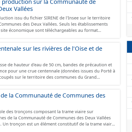
e production sur la Communauté de
eux Vallées
ction issu du fichier SIRENE de l'Insee sur le territoire
s Deux Vallées. Seuls les établissements
un site économique sont téléchargeables au format
 et structurés conformément aux prescriptions du
onomiques. Ce lot ne contient pas la référence aux
ntenale sur les rivières de l'Oise et de
omique à ce jour. Il est filtré au-delà des prescriptions
 SCI.
asse de hauteur d'eau de 50 cm, bandes de précaution et
ence pour une crue centennale (données issues du Porté à
coupés sur le territoire des communes du Grand
es de la Communauté de Communes des
mble des tronçons composant la trame viaire sur
nes de la Communauté de Communes des Deux Vallées
aire.
ommé ou non par un libellé de voie. Un tronçon