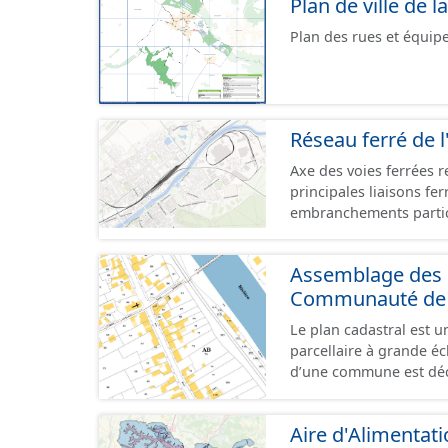
Plan de ville de
Plan des rues et équi
Réseau ferré de l
Axe des voies ferrées r
principales liaisons fe
embranchements partic
zones d'activité. Certa
toujours physiquement 
Assemblage des p
Communauté de C
Le plan cadastral est 
parcellaire à grande éch
d’une commune est déc
en subdivisions de sec
parcelle est l’unité cad
Aire d'Alimentat
dans un même lieudit e