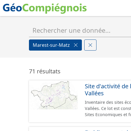
Marest-sur-Matz
71 résultats
Site d'activité
Vallées
Inventaire des sites
Vallées. Ce lot est constitué conformément aux prescriptions du standard CNIG
Sites Economiques et 