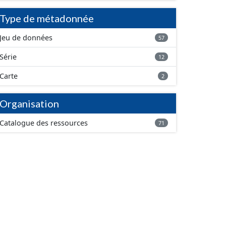
Type de métadonnée
Jeu de données
57
Série
12
Carte
2
Organisation
Catalogue des ressources
71