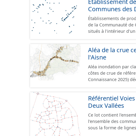
Etablissement d
Communes des D
Établissements de produ
de la Communauté de Communes de
situés à l'intérieur d'
GeoPackage et GeoJson
standard CNIG Sites Éc
Aléa de la crue ce
terrains à vocation écon
l'Aisne
du CNIG se limitant aux
Aléa inondation par cl
côtes de crue de référ
Connaissance 2025) dé
Compiégnois.
Référentiel Voi
Deux Vallées
Ce lot contient l'ense
l'ensemble des commu
sous la forme de lignes. Un tronçon est un élément constitutif de la trame vi
Un tronçon peut-être n