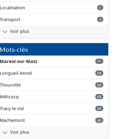
Localisation
5
Transport
3
Voir plus
Mots-clés
Marest-sur-Matz
71
Longueil-Annel
68
Thourotte
68
Mélicocq
68
Tracy-le-Val
68
Machemont
68
Voir plus