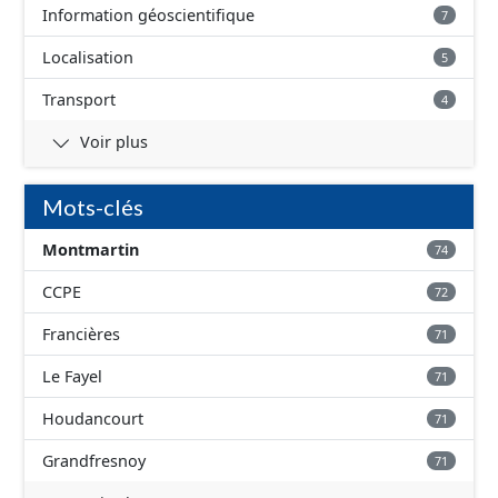
Information géoscientifique
7
Localisation
5
Transport
4
Voir plus
Mots-clés
Montmartin
74
CCPE
72
Francières
71
Le Fayel
71
Houdancourt
71
Grandfresnoy
71