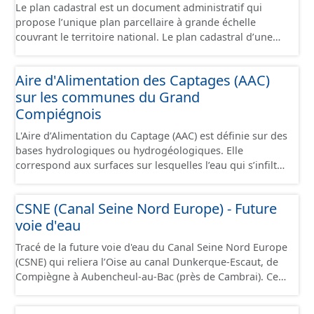
Le plan cadastral est un document administratif qui
propose l’unique plan parcellaire à grande échelle
couvrant le territoire national. Le plan cadastral d’une
commune est découpé en sections, elles-mêmes
pouvant être découpées en subdivisions de sections,
Aire d'Alimentation des Captages (AAC)
communément appelées « feuilles de plan ». La parcelle
sur les communes du Grand
est l’unité cadastrale de base. C’est un terrain d’un seul
tenant situé dans un même lieudit et appartenant à un
Compiégnois
même propriétaire. Le plan cadastral au format vecteur
L'Aire d’Alimentation du Captage (AAC) est définie sur des
est issu majoritairement de numérisation du plan
bases hydrologiques ou hydrogéologiques. Elle
cadastral papier ou raster réalisée dans le cadre de
correspond aux surfaces sur lesquelles l’eau qui s’infiltre
conventions avec les collectivités territoriales. Les plans
ou ruisselle participe à l’alimentation de la ressource en
cadastraux au format vecteur en France métropolitaine
eau dans laquelle se fait le prélèvement. Ainsi, l’AAC
sont actuellement géoréférencés dans le système légal
CSNE (Canal Seine Nord Europe) - Future
correspond : - pour un ouvrage de prélèvement destiné
(RGF93). Cette ressource propose l'assemblage des
voie d'eau
à l'eau potable en eau superficielle : au sous-bassin
données des feuilles de plan à la commune, elles même
versant situé en amont de la ou des prises d’eau
regroupées à l'échelle de la Communauté de Communes
Tracé de la future voie d'eau du Canal Seine Nord Europe
éventuellement complété par la surface concernée par
de la Plaine d'Estrées.
(CSNE) qui reliera l’Oise au canal Dunkerque-Escaut, de
l'apport d'eau souterraine externe à ce bassin versant
Compiègne à Aubencheul-au-Bac (près de Cambrai). Ce
(ex: nappe de socle ou nappe d'accompagnement des
canal à grand gabarit européen permettra d'accueillir
cours d'eau), - pour un ouvrage de prélèvement destiné
des bateaux d’une longueur allant jusque 185 mètres et
à l'eau potable en eau souterraine : au bassin