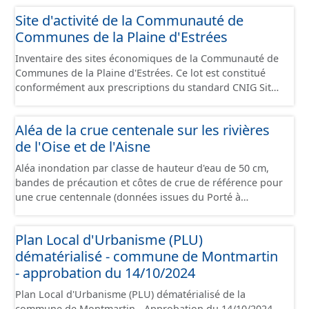
format GeoPackage et GeoJson et structurés
Site d'activité de la Communauté de
conformément aux prescriptions du standard CNIG Sites
Communes de la Plaine d'Estrées
Économiques. Ce lot ne contient pas la référence aux
terrains à vocation économique à ce jour. Il est filtré au-
Inventaire des sites économiques de la Communauté de
delà des prescriptions du CNIG se limitant aux SCI.
Communes de la Plaine d'Estrées. Ce lot est constitué
conformément aux prescriptions du standard CNIG Sites
Économiques et fourni au format GeoPackage et
GeoJson.
Aléa de la crue centenale sur les rivières
de l'Oise et de l'Aisne
Aléa inondation par classe de hauteur d'eau de 50 cm,
bandes de précaution et côtes de crue de référence pour
une crue centennale (données issues du Porté à
Connaissance 2025) découpés sur le territoire des
communes du Grand Compiégnois.
Plan Local d'Urbanisme (PLU)
dématérialisé - commune de Montmartin
- approbation du 14/10/2024
Plan Local d'Urbanisme (PLU) dématérialisé de la
commune de Montmartin - Approbation du 14/10/2024.