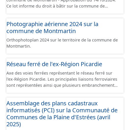
Ce lot informe du droit à bâtir sur la commune de
Montmartin. Ce PLUi/PLU/POS/CC est numérisé
conformément aux prescriptions nationales du CNIG et
Photographie aérienne 2024 sur la
contient les pièces administratives, le rapport de
commune de Montmartin
présentation, le PADD, le règlement, les annexes, les
orientations d'aménagement et les données
Orthophotoplan 2024 sur le territoire de la commune de
géographiques. Malgré l'attention portée à la création
Montmartin.
de ces données, il est rappelé que seuls les documents
papier font foi et sont opposables d'un point de vue
juridique.
Réseau ferré de l'ex-Région Picardie
Axe des voies ferrées représentant le réseau ferré sur
l'ex-Région Picardie. Les principales liaisons ferroviaires
sont représentées ainsi que plusieurs embranchements
particuliers permettant de desservir notamment de
grandes zones d'activité. Certaines voies représentées
Assemblage des plans cadastraux
sont désaffectées mais sont toujours physiquement
informatisés (PCI) sur la Communauté de
présentes sur le terrain.
Communes de la Plaine d'Estrées (avril
2025)