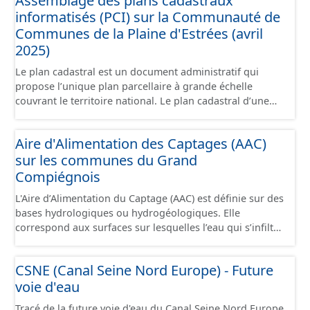
Assemblage des plans cadastraux
sont désaffectées mais sont toujours physiquement
informatisés (PCI) sur la Communauté de
présentes sur le terrain.
Communes de la Plaine d'Estrées (avril
2025)
Le plan cadastral est un document administratif qui
propose l’unique plan parcellaire à grande échelle
couvrant le territoire national. Le plan cadastral d’une
commune est découpé en sections, elles-mêmes
pouvant être découpées en subdivisions de sections,
Aire d'Alimentation des Captages (AAC)
communément appelées « feuilles de plan ». La parcelle
sur les communes du Grand
est l’unité cadastrale de base. C’est un terrain d’un seul
tenant situé dans un même lieudit et appartenant à un
Compiégnois
même propriétaire. Le plan cadastral au format vecteur
L'Aire d’Alimentation du Captage (AAC) est définie sur des
est issu majoritairement de numérisation du plan
bases hydrologiques ou hydrogéologiques. Elle
cadastral papier ou raster réalisée dans le cadre de
correspond aux surfaces sur lesquelles l’eau qui s’infiltre
conventions avec les collectivités territoriales. Les plans
ou ruisselle participe à l’alimentation de la ressource en
cadastraux au format vecteur en France métropolitaine
eau dans laquelle se fait le prélèvement. Ainsi, l’AAC
sont actuellement géoréférencés dans le système légal
CSNE (Canal Seine Nord Europe) - Future
correspond : - pour un ouvrage de prélèvement destiné
(RGF93). Cette ressource propose l'assemblage des
voie d'eau
à l'eau potable en eau superficielle : au sous-bassin
données des feuilles de plan à la commune, elles même
versant situé en amont de la ou des prises d’eau
regroupées à l'échelle de la Communauté de Communes
Tracé de la future voie d'eau du Canal Seine Nord Europe