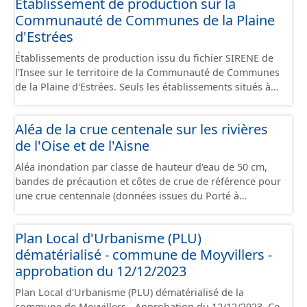
Etablissement de production sur la
Communauté de Communes de la Plaine
d'Estrées
Établissements de production issu du fichier SIRENE de
l'Insee sur le territoire de la Communauté de Communes
de la Plaine d'Estrées. Seuls les établissements situés à
l'intérieur d'un site économique sont téléchargeables au
format GeoPackage et GeoJson et structurés
Aléa de la crue centenale sur les rivières
conformément aux prescriptions du standard CNIG Sites
de l'Oise et de l'Aisne
Économiques. Ce lot ne contient pas la référence aux
terrains à vocation économique à ce jour. Il est filtré au-
Aléa inondation par classe de hauteur d'eau de 50 cm,
delà des prescriptions du CNIG se limitant aux SCI.
bandes de précaution et côtes de crue de référence pour
une crue centennale (données issues du Porté à
Connaissance 2025) découpés sur le territoire des
communes du Grand Compiégnois.
Plan Local d'Urbanisme (PLU)
dématérialisé - commune de Moyvillers -
approbation du 12/12/2023
Plan Local d'Urbanisme (PLU) dématérialisé de la
commune de Moyvillers - Approbation du 12/12/2023. Ce