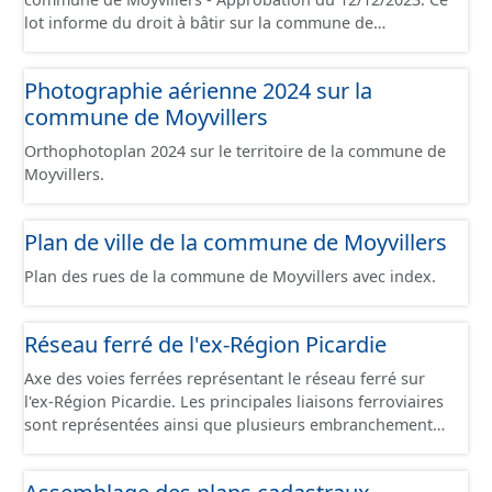
lot informe du droit à bâtir sur la commune de
Moyvillers. Ce PLUi/PLU/POS/CC est numérisé
conformément aux prescriptions nationales du CNIG et
Photographie aérienne 2024 sur la
contient les pièces administratives, le rapport de
commune de Moyvillers
présentation, le PADD, le règlement, les annexes, les
orientations d'aménagement et les données
Orthophotoplan 2024 sur le territoire de la commune de
géographiques. Malgré l'attention portée à la création
Moyvillers.
de ces données, il est rappelé que seuls les documents
papier font foi et sont opposables d'un point de vue
juridique.
Plan de ville de la commune de Moyvillers
Plan des rues de la commune de Moyvillers avec index.
Réseau ferré de l'ex-Région Picardie
Axe des voies ferrées représentant le réseau ferré sur
l'ex-Région Picardie. Les principales liaisons ferroviaires
sont représentées ainsi que plusieurs embranchements
particuliers permettant de desservir notamment de
grandes zones d'activité. Certaines voies représentées