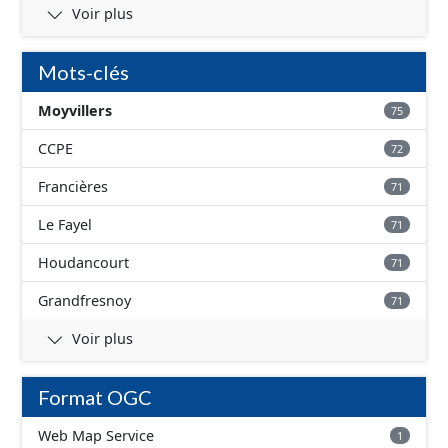
Voir plus
Mots-clés
Moyvillers
75
CCPE
72
Francières
71
Le Fayel
71
Houdancourt
71
Grandfresnoy
71
Voir plus
Format OGC
Web Map Service
1