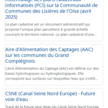
informatisés (PCI) sur la Communauté de
présentes sur le terrain.
Communes des Lisières de l'Oise (avril
2025)
Le plan cadastral est un document administratif qui
propose l’unique plan parcellaire à grande échelle
couvrant le territoire national. Le plan cadastral d’une
commune est découpé en sections, elles-mêmes
pouvant être découpées en subdivisions de sections,
Aire d'Alimentation des Captages (AAC)
communément appelées « feuilles de plan ». La parcelle
sur les communes du Grand
est l’unité cadastrale de base. C’est un terrain d’un seul
tenant situé dans un même lieudit et appartenant à un
Compiégnois
même propriétaire. Le plan cadastral au format vecteur
L'Aire d’Alimentation du Captage (AAC) est définie sur des
est issu majoritairement de numérisation du plan
bases hydrologiques ou hydrogéologiques. Elle
cadastral papier ou raster réalisée dans le cadre de
correspond aux surfaces sur lesquelles l’eau qui s’infiltre
conventions avec les collectivités territoriales. Les plans
ou ruisselle participe à l’alimentation de la ressource en
cadastraux au format vecteur en France métropolitaine
eau dans laquelle se fait le prélèvement. Ainsi, l’AAC
sont actuellement géoréférencés dans le système légal
CSNE (Canal Seine Nord Europe) - Future
correspond : - pour un ouvrage de prélèvement destiné
(RGF93). Cette ressource propose l'assemblage des
voie d'eau
à l'eau potable en eau superficielle : au sous-bassin
données des feuilles de plan à la commune, elles même
versant situé en amont de la ou des prises d’eau
regroupées à l'échelle de la Communauté de Communes
Tracé de la future voie d'eau du Canal Seine Nord Europe