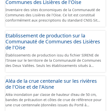
Communes des Lisières de l'Oise
Inventaire des sites économiques de la Communauté de
Communes des Lisières de l'Oise. Ce lot est constitué
conformément aux prescriptions du standard CNIG Sites
Economiques et fourni au format GeoPackage et
GeoJson.
Etablissement de production sur la
Communauté de Communes des Lisières
de l'Oise
Établissements de production issu du fichier SIRENE de
l'Insee sur le territoire de la Communauté de Communes
des Deux Vallées. Seuls les établissements situés à
l'intérieur d'un site économique sont téléchargeables au
format GeoPackage et GeoJson et structurés
Aléa de la crue centenale sur les rivières
conformément aux prescriptions du standard CNIG Sites
de l'Oise et de l'Aisne
Économiques. Ce lot ne contient pas la référence aux
terrains à vocation économique à ce jour. Il est filtré au-
Aléa inondation par classe de hauteur d'eau de 50 cm,
delà des prescriptions du CNIG se limitant aux SCI.
bandes de précaution et côtes de crue de référence pour
une crue centennale (données issues du Porté à
Connaissance 2025) découpés sur le territoire des