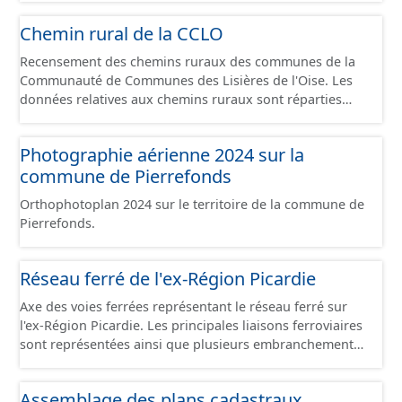
communes du Grand Compiégnois.
Chemin rural de la CCLO
Recensement des chemins ruraux des communes de la
Communauté de Communes des Lisières de l'Oise. Les
données relatives aux chemins ruraux sont réparties
dans plusieurs jeux de données : - Chemins : le point
d’origine du chemin. - Tronçons : les informations
Photographie aérienne 2024 sur la
générales du chemin (longueur, largeur, etc.). - Secteurs :
commune de Pierrefonds
les informations générales du chemin et données
relevées sur le terrain. - Éléments : les éléments naturels
Orthophotoplan 2024 sur le territoire de la commune de
relevés sur les chemins (bois, talus, bande enherbée,
Pierrefonds.
etc.). - Observations : les observations relevées sur les
chemins concernant la fauche, l'élagage, le balisage, etc.
- Plantations : proposition de plantation de haies (haie
Réseau ferré de l'ex-Région Picardie
basse, haie mixte, etc.).
Axe des voies ferrées représentant le réseau ferré sur
l'ex-Région Picardie. Les principales liaisons ferroviaires
sont représentées ainsi que plusieurs embranchements
particuliers permettant de desservir notamment de
grandes zones d'activité. Certaines voies représentées
Assemblage des plans cadastraux
sont désaffectées mais sont toujours physiquement