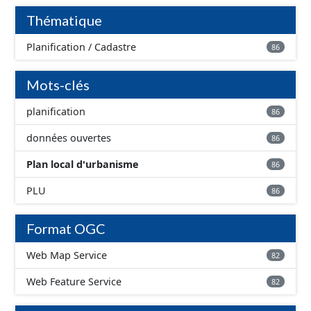
géographiques. Malgré l'attention portée à la création
Thématique
de ces données, il est rappelé que seuls les documents
papier font foi et sont opposables d'un point de vue
Planification / Cadastre
86
juridique.
Mots-clés
planification
86
données ouvertes
86
Plan local d'urbanisme
86
PLU
86
Format OGC
Web Map Service
82
Web Feature Service
82