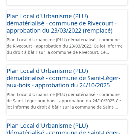
Grandfresnoy. Ce PLUi/PLU/POS/CC est numérisé
conformément aux prescriptions nationales du CNIG et
Plan Local d'Urbanisme (PLU)
contient les pièces administratives, le rapport de
dématérialisé - commune de Rivecourt -
présentation, le PADD, le règlement (à l'exception des
plans de zonages), les annexes, les orientations
approbation du 23/03/2022 (remplacé)
d'aménagement et les données géographiques. Malgré
Plan Local d'Urbanisme (PLU) dématérialisé - commune
l'attention portée à la création de ces données, il est
de Rivecourt - approbation du 23/03/2022. Ce lot informe
rappelé que seuls les documents papier font foi et sont
du droit à bâtir sur la commune de Rivecourt. Ce
opposables d'un point de vue juridique.
PLUi/PLU/POS/CC est numérisé conformément aux
prescriptions nationales du CNIG et contient les pièces
Plan Local d'Urbanisme (PLU)
administratives, le rapport de présentation, le PADD, le
dématérialisé - commune de Saint-Léger-
règlement (à l'exception des plans de zonages), les
annexes, les orientations d'aménagement et les données
aux-bois - approbation du 24/10/2025
géographiques. Malgré l'attention portée à la création
Plan Local d'Urbanisme (PLU) dématérialisé - commune
de ces données, il est rappelé que seuls les documents
de Saint-Léger-aux-bois - approbation du 24/10/2025 Ce
papier font foi et sont opposables d'un point de vue
lot informe du droit à bâtir sur la commune de Saint-
juridique.
Léger-aux-bois. Ce PLUi/PLU/POS/CC est numérisé
conformément aux prescriptions nationales du CNIG et
Plan Local d'Urbanisme (PLU)
contient les pièces administratives, le rapport de
dématérialisé - commune de Saint-Léger-
présentation, le PADD, le règlement (à l'exception des