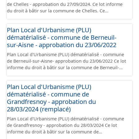
de Chelles - approbation du 27/09/2024. Ce lot informe
de vue juridique.
du droit à bâtir sur la commune de Chelles. Ce
PLUi/PLU/POS/CC est numérisé conformément aux
prescriptions nationales du CNIG et contient les pièces
Plan Local d'Urbanisme (PLU)
administratives, le rapport de présentation, le PADD, le
dématérialisé - commune de Berneuil-
règlement (à l'exception des plans de zonages), les
annexes, les orientations d'aménagement et les données
sur-Aisne - approbation du 23/06/2022
géographiques. Malgré l'attention portée à la création
Plan Local d'Urbanisme (PLU) dématérialisé - commune
de ces données, il est rappelé que seuls les documents
de Berneuil-sur-Aisne- approbation du 23/06/2022 Ce lot
papier font foi et sont opposables d'un point de vue
informe du droit à bâtir sur la commune de Berneuil-
juridique.
sur-Aisne. Ce PLUi/PLU/POS/CC est numérisé
conformément aux prescriptions nationales du CNIG et
Plan Local d'Urbanisme (PLU)
contient les pièces administratives, le rapport de
dématérialisé - commune de
présentation, le PADD, le règlement (à l'exception des
plans de zonages), les annexes, les orientations
Grandfresnoy - approbation du
d'aménagement et les données géographiques. Malgré
28/03/2024 (remplacé)
l'attention portée à la création de ces données, il est
Plan Local d'Urbanisme (PLU) dématérialisé - commune
rappelé que seuls les documents papier font foi et sont
de Grandfresnoy - approbation du 28/03/2024 Ce lot
opposables d'un point de vue juridique.
informe du droit à bâtir sur la commune de
Grandfresnoy. Ce PLUi/PLU/POS/CC est numérisé