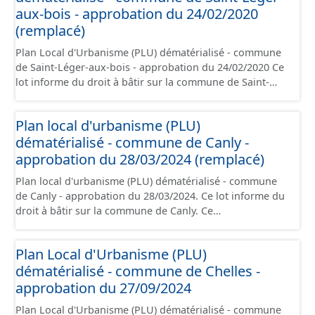
plans de zonages), les annexes, les orientations
aux-bois - approbation du 24/02/2020
d'aménagement et les données géographiques. Malgré
(remplacé)
l'attention portée à la création de ces données, il est
Plan Local d'Urbanisme (PLU) dématérialisé - commune
rappelé que seuls les documents papier font foi et sont
de Saint-Léger-aux-bois - approbation du 24/02/2020 Ce
opposables d'un point de vue juridique.
lot informe du droit à bâtir sur la commune de Saint-
Léger-aux-bois. Ce PLUi/PLU/POS/CC est numérisé
conformément aux prescriptions nationales du CNIG et
Plan local d'urbanisme (PLU)
contient les pièces administratives, le rapport de
dématérialisé - commune de Canly -
présentation, le PADD, le règlement (à l'exception des
plans de zonages), les annexes, les orientations
approbation du 28/03/2024 (remplacé)
d'aménagement et les données géographiques. Malgré
Plan local d'urbanisme (PLU) dématérialisé - commune
l'attention portée à la création de ces données, il est
de Canly - approbation du 28/03/2024. Ce lot informe du
rappelé que seuls les documents papier font foi et sont
droit à bâtir sur la commune de Canly. Ce
opposables d'un point de vue juridique.
PLUi/PLU/POS/CC est numérisé conformément aux
prescriptions nationales du CNIG et contient les pièces
Plan Local d'Urbanisme (PLU)
administratives, le rapport de présentation, le PADD, le
dématérialisé - commune de Chelles -
règlement, les annexes, les orientations d'aménagement
et les données géographiques. Malgré l'attention portée
approbation du 27/09/2024
à la création de ces données, il est rappelé que seuls les
Plan Local d'Urbanisme (PLU) dématérialisé - commune
documents papier font foi et sont opposables d'un point