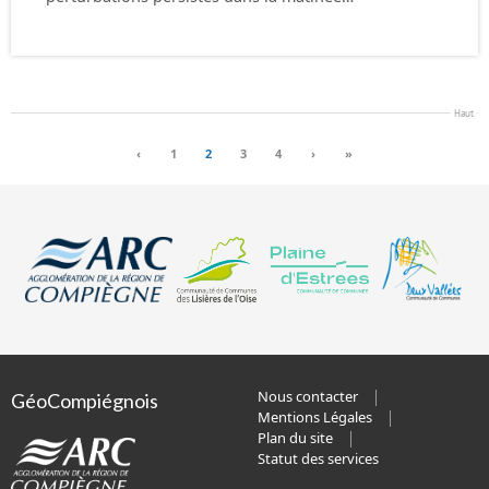
Haut
‹
1
2
3
4
›
»
Nous contacter
GéoCompiégnois
Mentions Légales
Plan du site
Statut des services