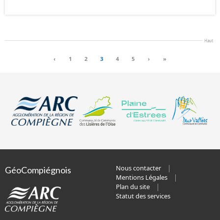
Haut
‹
1
2
3
4
5
›
»
Nous contacter
GéoCompiégnois
Mentions Légales
Plan du site
Statut des services