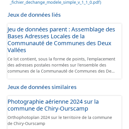
_fichier_dechange_modele_simple_v_1_1_0.pdf)
Jeux de données liés
Jeu de données parent : Assemblage des
Bases Adresses Locales de la
Communauté de Communes des Deux
Vallées
Ce lot contient, sous la forme de points, l'emplacement
des adresses postales normées sur l'ensemble des
communes de la Communauté de Communes des Deux
Vallées. Une adresse appartient à une et une seule
voie. Une adresse appartient à une et une seule
Jeux de données similaires
commune. Une adresse se situe sur le territoire de la
commune de la voie à laquelle elle appartient.
Photographie aérienne 2024 sur la
Certaines particularités locales peuvent néanmoins
exister. Une adresse est unique. Dans la mesure du
commune de Chiry-Ourscamp
possible, une adresse se situe dans la parcelle
Orthophotoplan 2024 sur le territoire de la commune
cadastrale correspondante et devant l’entrée du
de Chiry-Ourscamp
bâtiment concerné (quand cette information est