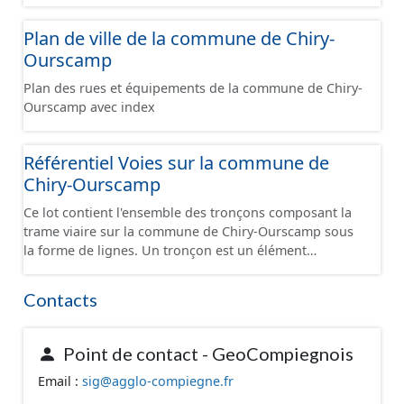
connue). A défaut de connaître l’entrée, l’adresse est
placée sur la parcelle correspondante et positionnée en
Plan de ville de la commune de Chiry-
cohérence avec les adresses voisines ou sur le
Ourscamp
bâtiment. Certaines positions peuvent être localisées à
la délivrance postale. Malgré l'attention portée à la
Plan des rues et équipements de la commune de Chiry-
création de ces données, une adresse est soumise à
Ourscamp avec index
une déclaration de la commune. Il se peut que des
adresses ne soient pas encore intégrées dans cette
base de données.
Référentiel Voies sur la commune de
Chiry-Ourscamp
Ce lot contient l'ensemble des tronçons composant la
trame viaire sur la commune de Chiry-Ourscamp sous
la forme de lignes. Un tronçon est un élément
constitutif de la trame viaire Un tronçon peut-être
nommé ou non par un libellé de voie. Un tronçon
Contacts
appartient à une ou deux communes. Un tronçon
représente, le plus souvent, le centre de la chaussée.
Les tronçons de voies sont topologiques : les
Point de contact - GeoCompiegnois
extrémités d’un tronçon correspondent à des
Email :
sig@agglo-compiegne.fr
intersections ou des jonctions, sauf dans le cas d'un
chevauchement (cf paragraphe suivant). Les tronçons