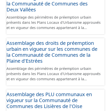
la Communauté de Communes des
Deux Vallées
Assemblage des périmètres de préemption urbain
présents dans les Plans Locaux d'Urbanisme approuvés
et en vigueur des communes appartenant à la
Communauté de Communes des Deux Vallées. Cette
donnée a été numérisé conformément aux
Assemblage des droits de préemption
prescriptions nationales du CNIG. Malgré l'attention
urbain en vigueur sur les communes de
portée à la création de ces données, il est rappelé que
seuls les documents papiers font foi et sont
la Communauté de Communes de la
opposables d'un point de vue juridique.
Plaine d'Estrées
Assemblage des périmètres de préemption urbain
présents dans les Plans Locaux d'Urbanisme approuvés
et en vigueur des communes appartenant à la
Communauté de Communes de la Plaines d'Estrées.
Cette donnée a été numérisé conformément aux
Assemblage des PLU communaux en
prescriptions nationales du CNIG. Malgré l'attention
vigueur sur la Communauté de
portée à la création de ces données, il est rappelé que
seuls les documents papiers font foi et sont
Communes des Lisières de l'Oise
opposables d'un point de vue juridique.