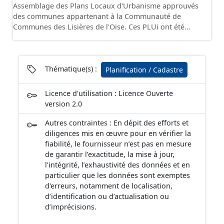
Assemblage des Plans Locaux d'Urbanisme approuvés
des communes appartenant à la Communauté de
Communes des Lisières de l'Oise. Ces PLUi ont été
numérisés conformément aux prescriptions nationales
du CNIG et contiennent les pièces administratives, le
rapport de présentation, le PADD, les règlements écrits
et graphiques, les annexes, les OAP et les données
Thématique(s) :
Planification / Cadastre
géographiques. Malgré l'attention portée à la création
de ces données, il est rappelé que seuls les documents
Licence d'utilisation : Licence Ouverte
papier font foi et sont opposables d'un point de vue
version 2.0
juridique.
Autres contraintes : En dépit des efforts et
diligences mis en œuvre pour en vérifier la
fiabilité, le fournisseur n’est pas en mesure
de garantir l’exactitude, la mise à jour,
l’intégrité, l’exhaustivité des données et en
particulier que les données sont exemptes
d'erreurs, notamment de localisation,
d’identification ou d’actualisation ou
d’imprécisions.