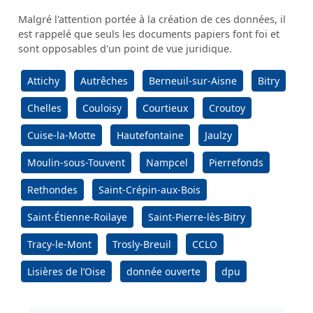
Malgré l'attention portée à la création de ces données, il
est rappelé que seuls les documents papiers font foi et
sont opposables d'un point de vue juridique.
Attichy
Autrêches
Berneuil-sur-Aisne
Bitry
Chelles
Couloisy
Courtieux
Croutoy
Cuise-la-Motte
Hautefontaine
Jaulzy
Moulin-sous-Touvent
Nampcel
Pierrefonds
Rethondes
Saint-Crépin-aux-Bois
Saint-Étienne-Roilaye
Saint-Pierre-lès-Bitry
Tracy-le-Mont
Trosly-Breuil
CCLO
Lisières de l’Oise
donnée ouverte
dpu